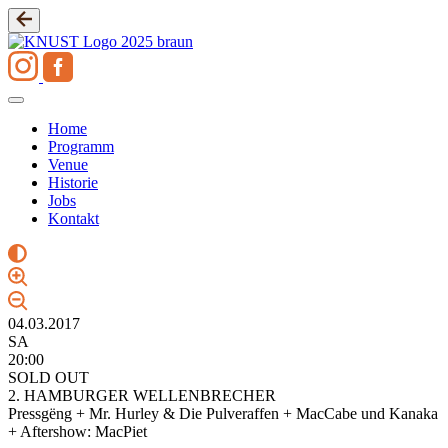
Zum
Inhalt
springen
Home
Programm
Venue
Historie
Jobs
Kontakt
04.03.2017
SA
20:00
SOLD OUT
2. HAMBURGER WELLENBRECHER
Pressgëng + Mr. Hurley & Die Pulveraffen + MacCabe und Kanaka
+ Aftershow: MacPiet