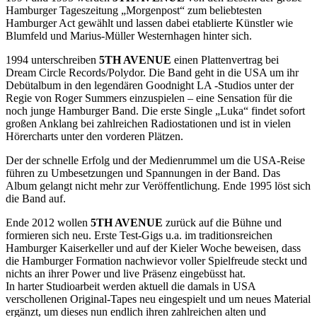
Hamburger Tageszeitung „Morgenpost“ zum beliebtesten
Hamburger Act gewählt und lassen dabei etablierte Künstler wie
Blumfeld und Marius-Müller Westernhagen hinter sich.
1994 unterschreiben
5TH AVENUE
einen Plattenvertrag bei
Dream Circle Records/Polydor. Die Band geht in die USA um ihr
Debütalbum in den legendären Goodnight LA -Studios unter der
Regie von Roger Summers einzuspielen – eine Sensation für die
noch junge Hamburger Band. Die erste Single „Luka“ findet sofort
großen Anklang bei zahlreichen Radiostationen und ist in vielen
Hörercharts unter den vorderen Plätzen.
Der der schnelle Erfolg und der Medienrummel um die USA-Reise
führen zu Umbesetzungen und Spannungen in der Band. Das
Album gelangt nicht mehr zur Veröffentlichung. Ende 1995 löst sich
die Band auf.
Ende 2012 wollen
5TH AVENUE
zurück auf die Bühne und
formieren sich neu. Erste Test-Gigs u.a. im traditionsreichen
Hamburger Kaiserkeller und auf der Kieler Woche beweisen, dass
die Hamburger Formation nachwievor voller Spielfreude steckt und
nichts an ihrer Power und live Präsenz eingebüsst hat.
In harter Studioarbeit werden aktuell die damals in USA
verschollenen Original-Tapes neu eingespielt und um neues Material
ergänzt, um dieses nun endlich ihren zahlreichen alten und