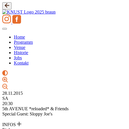
Zum
Inhalt
springen
Home
Programm
Venue
Historie
Jobs
Kontakt
28.11.2015
SA
20:30
5th AVENUE *reloaded* & Friends
Special Guest: Sloppy Joe's
INFOS