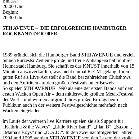
Einlass:
20:00 Uhr
Beginn:
20:30 Uhr
5TH AVENUE –
DIE ERFOLGREICHE HAMBURGER
ROCKBAND DER 90ER
1989 gründet sich die Hamburger Band
5TH AVENUE
und erzielt
binnen kürzestsr Zeit eine große und treue Anhängerschaft in ihrer
Heimatstadt Hamburg. Sie schafft es das KNUST innerhalb von 15
Minuten auszuverkaufen, was nicht einmal R.E.M. gelang. Ihren
guten Ruf als Live-Act stellt die Band bei zahlreichen Clubshows
und den Auftritten auf den großen Festivals unter Beweis.
So spielen
5TH AVENUE
1990 als eine der ersten Bands auf dem
ersten Wacken Open Air – dem mittlerweile größten Metal-Festival
der Welt – und werden aufgrund ihres großen Erfolgs beim
Publikum auch in der weitern Festivalgeschichte mehrfach nach
Wacken eingeladen.
Im Laufe der weiteren live Karriere spielen sie als Support für
„Kathrina & the Waves“, „Little River Band“, „Plan B“, „Saxon“,
„Mama’s Boys“ und „D.A.D.“. In den zwei nachfolgenden Jahren
1994 und 1995 werden
5TH AVENUE
von den Lesern der große