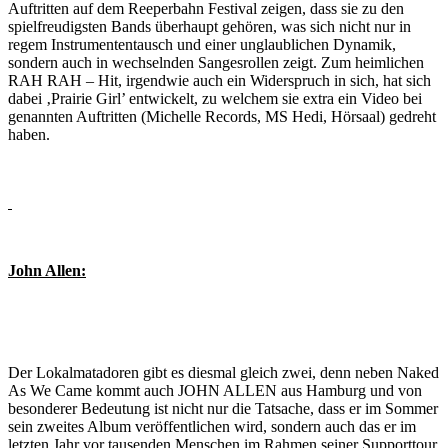
Auftritten auf dem Reeperbahn Festival zeigen, dass sie zu den
spielfreudigsten Bands überhaupt gehören, was sich nicht nur in
regem Instrumententausch und einer unglaublichen Dynamik,
sondern auch in wechselnden Sangesrollen zeigt. Zum heimlichen
RAH RAH – Hit, irgendwie auch ein Widerspruch in sich, hat sich
dabei ‚Prairie Girl’ entwickelt, zu welchem sie extra ein Video bei
genannten Auftritten (Michelle Records, MS Hedi, Hörsaal) gedreht
haben.
John Allen:
Der Lokalmatadoren gibt es diesmal gleich zwei, denn neben Naked
As We Came kommt auch JOHN ALLEN aus Hamburg und von
besonderer Bedeutung ist nicht nur die Tatsache, dass er im Sommer
sein zweites Album veröffentlichen wird, sondern auch das er im
letzten Jahr vor tausenden Menschen im Rahmen seiner Supporttour