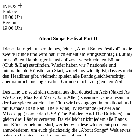
INFOS
Einlass:
18:00 Uhr
Beginn:
19:00 Uhr
About Songs Festival
Part II
Dieses Jahr geht unser kleines, feines „About Songs Festival“ in die
zweite Runde und wird natürlich erneut am Pfingstsonntag (8. Juni)
im schönen Hamburger Knust auf zwei verschiedenen Bühnen
(Club & Bar) stattfinden. Wieder haben wir 7 nationale und
internationale Künstler am Start, wobei uns wichtig ist, dass es nicht
den Headliner gibt, vielmehr spielen alle Bands gleichberechtigt,
aber natürlich aus logistischen Gründen nicht zur gleichen Zeit…
Das Line Up setzt sich diesmal aus drei deutschen Acts (Naked As
We Came, Max Paul Maria, John Allen) zusammen, die allesamt in
der Bar spielen werden. Im Club wird es dagegen international und
mit Kanada (Rah Rah, The Elwins), Niederlande (Mister And
Mississippi) sowie den USA (The Builders And The Butchers) sind
gleich drei Länder vertreten. Da vielleicht nicht jedem alle Bands
und Künstler bekannt sind, werden wir diese wieder entsprechend
anmoderieren, um euch gleichzeitig die „About Songs“-Welt etwas
näher zu bringen – wir freuen uns auf euch!