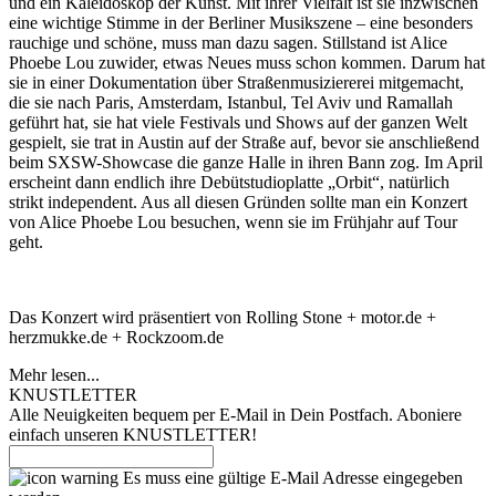
und ein Kaleidoskop der Kunst. Mit ihrer Vielfalt ist sie inzwischen
eine wichtige Stimme in der Berliner Musikszene – eine besonders
rauchige und schöne, muss man dazu sagen. Stillstand ist Alice
Phoebe Lou zuwider, etwas Neues muss schon kommen. Darum hat
sie in einer Dokumentation über Straßenmusiziererei mitgemacht,
die sie nach Paris, Amsterdam, Istanbul, Tel Aviv und Ramallah
geführt hat, sie hat viele Festivals und Shows auf der ganzen Welt
gespielt, sie trat in Austin auf der Straße auf, bevor sie anschließend
beim SXSW-Showcase die ganze Halle in ihren Bann zog. Im April
erscheint dann endlich ihre Debütstudioplatte „Orbit“, natürlich
strikt independent. Aus all diesen Gründen sollte man ein Konzert
von Alice Phoebe Lou besuchen, wenn sie im Frühjahr auf Tour
geht.
Das Konzert wird präsentiert von Rolling Stone + motor.de +
herzmukke.de + Rockzoom.de
Mehr lesen...
KNUSTLETTER
Alle Neuigkeiten bequem per E-Mail in Dein Postfach. Aboniere
einfach unseren KNUSTLETTER!
Es muss eine gültige E-Mail Adresse eingegeben