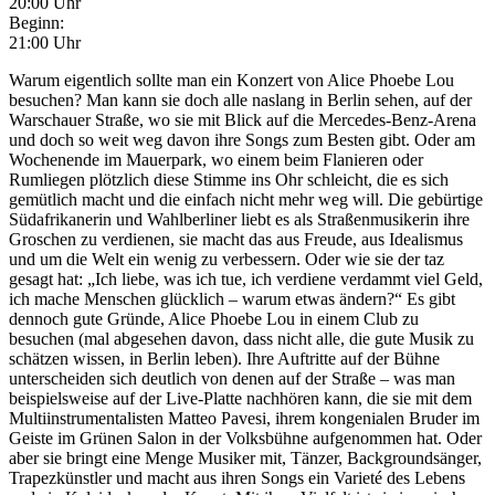
20:00 Uhr
Beginn:
21:00 Uhr
Warum eigentlich sollte man ein Konzert von Alice Phoebe Lou
besuchen? Man kann sie doch alle naslang in Berlin sehen, auf der
Warschauer Straße, wo sie mit Blick auf die Mercedes-Benz-Arena
und doch so weit weg davon ihre Songs zum Besten gibt. Oder am
Wochenende im Mauerpark, wo einem beim Flanieren oder
Rumliegen plötzlich diese Stimme ins Ohr schleicht, die es sich
gemütlich macht und die einfach nicht mehr weg will. Die gebürtige
Südafrikanerin und Wahlberliner liebt es als Straßenmusikerin ihre
Groschen zu verdienen, sie macht das aus Freude, aus Idealismus
und um die Welt ein wenig zu verbessern. Oder wie sie der taz
gesagt hat: „Ich liebe, was ich tue, ich verdiene verdammt viel Geld,
ich mache Menschen glücklich – warum etwas ändern?“ Es gibt
dennoch gute Gründe, Alice Phoebe Lou in einem Club zu
besuchen (mal abgesehen davon, dass nicht alle, die gute Musik zu
schätzen wissen, in Berlin leben). Ihre Auftritte auf der Bühne
unterscheiden sich deutlich von denen auf der Straße – was man
beispielsweise auf der Live-Platte nachhören kann, die sie mit dem
Multiinstrumentalisten Matteo Pavesi, ihrem kongenialen Bruder im
Geiste im Grünen Salon in der Volksbühne aufgenommen hat. Oder
aber sie bringt eine Menge Musiker mit, Tänzer, Backgroundsänger,
Trapezkünstler und macht aus ihren Songs ein Varieté des Lebens