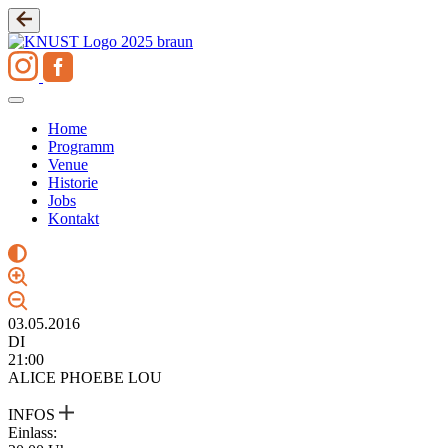
Zum
Inhalt
springen
Home
Programm
Venue
Historie
Jobs
Kontakt
03.05.2016
DI
21:00
ALICE PHOEBE LOU
INFOS
Einlass: