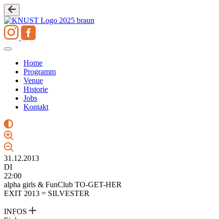
Zum
Inhalt
springen
Home
Programm
Venue
Historie
Jobs
Kontakt
31.12.2013
DI
22:00
alpha girls & FunClub TO-GET-HER
EXIT 2013 = SILVESTER
INFOS