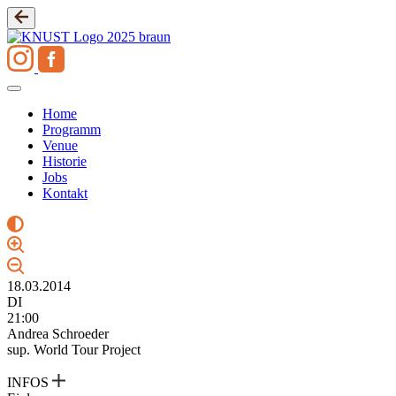
Zum
Inhalt
springen
Home
Programm
Venue
Historie
Jobs
Kontakt
18.03.2014
DI
21:00
Andrea Schroeder
sup. World Tour Project
INFOS