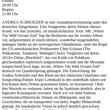
Einlass:
20:00 Uhr
Beginn:
21:00 Uhr
ANDREA SCHROEDER ist eine Ausnahmeerscheinung unter den
deutschen Sängerinnen. Eine Songpoetin, deren Stimme ebenso
fesselt, wie ihre lyrischen, oft melancholischen Texte. Mit „Where
The Wild Oceans End“ legt die Berlinerin nun ihr zweites Album
vor, aufgenommen in einem kleinen, wunderbar ausgestatteten,
analogen Studio an der norwegischen Atlantikküste, unter der Regie
des US-amerikanischen Produzenten Chris Eckman (The
Walkabouts, Tamikrest, Midnight Choir). Verglichen mit ihrem
2012er Debut „Blackbird“, das von Kritik wie Publikum
gleichermaßen euphorisch aufgenommen wurde und die Messlatte
entsprechend hoch legte, ist mit „Where The Wild Oceans End“
dennoch ein Quantensprung gelungen. Die Entwicklung, die
Andrea Schroeder und ihre Band um den dänischen Gitarristen und
Songwriting-Partner Jesper Lehmkuhl in den anderthalb Jahren seit
Erscheinen ihres Debuts genommen haben, ist faszinierend. Ohne
ihre Wurzeln zu verlassen, haben sie ihr Spektrum deutlich, aber in
logischer Konsequenz erweitert. Nach wie vor steht Andreas
verstörendverführerische Stimme im Mittelpunkt, sind die
Geschichten, die sie transportiert von tiefer, fragiler Melancholie
geprägt, die musikalische Vision ist jedoch deutlich gewachsen.