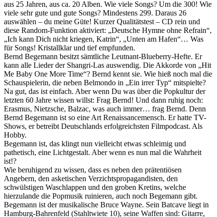
aus 25 Jahren, aus ca. 20 Alben. Wie viele Songs? Um die 300! Wie
viele sehr gute und gute Songs? Mindestens 299. Daraus 26
auswählen – du meine Güte! Kurzer Qualitätstest – CD rein und
diese Random-Funktion aktiviert: „Deutsche Hymne ohne Refrain“,
„Ich kann Dich nicht kriegen, Katrin“, „Unten am Hafen“… Was
für Songs! Kristallklar und tief empfunden.
Bernd Begemann besitzt sämtliche Leutnant-Blueberry-Hefte. Er
kann alle Lieder der Shangri-Las auswendig. Die Akkorde von „Hit
Me Baby One More Time“? Bernd kennt sie. Wie hieß noch mal die
Schauspielerin, die neben Belmondo in „Ein irrer Typ“ mitspielte?
Na gut, das ist einfach. Aber wenn Du was über die Popkultur der
letzten 60 Jahre wissen willst: Frag Bernd! Und dann ruhig noch:
Erasmus, Nietzsche, Balzac, was auch immer… frag Bernd. Denn
Bernd Begemann ist so eine Art Renaissancemensch. Er hatte TV-
Shows, er betreibt Deutschlands erfolgreichsten Filmpodcast. Als
Hobby.
Begemann ist, das klingt nun vielleicht etwas schleimig und
pathetisch, eine Lichtgestalt. Aber wenn es nun mal die Wahrheit
ist!?
Wie beruhigend zu wissen, dass es neben den prätentiösen
Angebern, den asketischen Verzichtspropagandisten, den
schwülstigen Waschlappen und den groben Kretins, welche
hierzulande die Popmusik ruinieren, auch noch Begemann gibt.
Begemann ist der musikalische Bruce Wayne. Sein Batcave liegt in
Hamburg-Bahrenfeld (Stahltwiete 10), seine Waffen sind: Gitarre,