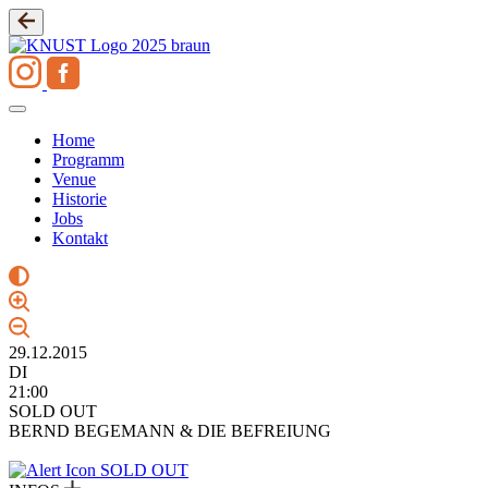
Zum
Inhalt
springen
Home
Programm
Venue
Historie
Jobs
Kontakt
29.12.2015
DI
21:00
SOLD OUT
BERND BEGEMANN & DIE BEFREIUNG
SOLD OUT