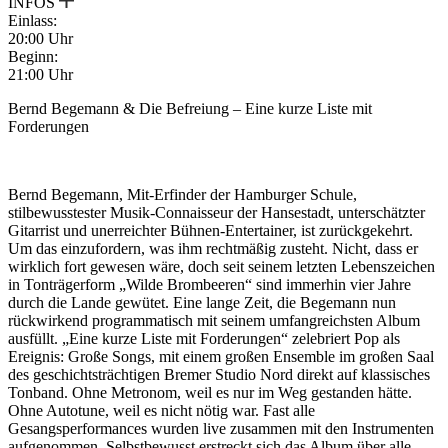
INFOS
Einlass:
20:00 Uhr
Beginn:
21:00 Uhr
Bernd Begemann & Die Befreiung – Eine kurze Liste mit
Forderungen
Bernd Begemann, Mit-Erfinder der Hamburger Schule,
stilbewusstester Musik-Connaisseur der Hansestadt, unterschätzter
Gitarrist und unerreichter Bühnen-Entertainer, ist zurückgekehrt.
Um das einzufordern, was ihm rechtmäßig zusteht. Nicht, dass er
wirklich fort gewesen wäre, doch seit seinem letzten Lebenszeichen
in Tonträgerform „Wilde Brombeeren“ sind immerhin vier Jahre
durch die Lande gewütet. Eine lange Zeit, die Begemann nun
rückwirkend programmatisch mit seinem umfangreichsten Album
ausfüllt. „Eine kurze Liste mit Forderungen“ zelebriert Pop als
Ereignis: Große Songs, mit einem großen Ensemble im großen Saal
des geschichtsträchtigen Bremer Studio Nord direkt auf klassisches
Tonband. Ohne Metronom, weil es nur im Weg gestanden hätte.
Ohne Autotune, weil es nicht nötig war. Fast alle
Gesangsperformances wurden live zusammen mit den Instrumenten
aufgenommen. Selbstbewusst erstreckt sich das Album über alle