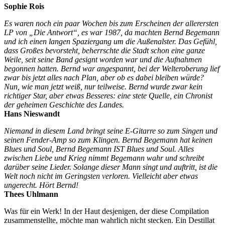
Sophie Rois
Es waren noch ein paar Wochen bis zum Erscheinen der allerersten
LP von „Die Antwort“, es war 1987, da machten Bernd Begemann
und ich einen langen Spaziergang um die Außenalster. Das Gefühl,
dass Großes bevorsteht, beherrschte die Stadt schon eine ganze
Weile, seit seine Band gesignt worden war und die Aufnahmen
begonnen hatten. Bernd war angespannt, bei der Welteroberung lief
zwar bis jetzt alles nach Plan, aber ob es dabei bleiben würde?
Nun, wie man jetzt weiß, nur teilweise. Bernd wurde zwar kein
richtiger Star, aber etwas Besseres: eine stete Quelle, ein Chronist
der geheimen Geschichte des Landes.
Hans Nieswandt
Niemand in diesem Land bringt seine E-Gitarre so zum Singen und
seinen Fender-Amp so zum Klingen. Bernd Begemann hat keinen
Blues und Soul, Bernd Begemann IST Blues und Soul. Alles
zwischen Liebe und Krieg nimmt Begemann wahr und schreibt
darüber seine Lieder. Solange dieser Mann singt und auftritt, ist die
Welt noch nicht im Geringsten verloren. Vielleicht aber etwas
ungerecht. Hört Bernd!
Thees Uhlmann
Was für ein Werk! In der Haut desjenigen, der diese Compilation
zusammenstellte, möchte man wahrlich nicht stecken. Ein Destillat