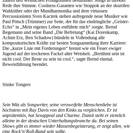
zudem den weiblichen Protagonisten bestimmter Songs in direkter
Rede ihre Stimme. Coolness-Garanten wie Stoppok an der skurrilen
Waldzither oder der Mundharmonika und dem virtuosen
Percussionisten Sven Kacirek stehen aufregende neue Musiker wie
Paul Pötsch (Trümmer) zur Seite, der für das eindringliche „Geister-
Echo“ in „Mein eigenes Leben entführte mich“ sorgte. Bernd
Begemann und seine Band „Die Befreiung“ (Kai Dorenkamp,
Achim Erz, Ben Schadow) bündeln in Vollendung alle
kompositorischen Kräfte zur besten Songsammlung ihrer Karriere:
Die „kurze Liste mit Forderungen“ brennt wie ein Feuer ewiger
Jugend auf der trockenen Fackel alter Weisheit. „Berühmt sein ist
nicht cool. Der Beste zu sein ist cool.“, sagte Bernd einmal.
Beweisführung beendet.
Sönke Tongers
Sein Witz als Songwriter, seine verzweifelte Menschenliebe ist
höchstens mit Ray Davis von den Kinks zu vergleichen. Er ist
unprätentiös, hat Sexappeal und Charme. Damit steht er ziemlich
alleine in der deutschen Unterhaltungsbranche da. Bei seinen
Shows gibt es immer wieder Massenbegeisterung, er zeigt allen, wie
eine Rock’n’Roll-Band sein sollte.