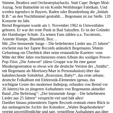
Stimme, Beatbox und Orchesterplaybacks. Statt Cape: Beiger Mod-
Anzug. Sein Batmobile ist ein Kombi Wolfsburger Fabrikats. Und
werden irgendwo in Bayern, Baden oder Brandenburg die „Initials
B.B.“ an den Nachthimmel gestrahlt… Begemann ist zur Stelle. 120
Konzerte im Jahr.
Bernd Begemann wurde am 1. November 1962 in Ostwestfalen
geboren. Er war der erste Punk in Bad Salzuflen. Er ist der Gründer
der Hamburger Schule. Zu seinen Fans zählen u.a. Tocotronic,
Annette Humpe, Blumfeld, Boy…
Mit „Der brennende Junge – Die beliebtesten Lieder aus 25 Jahren“
erscheint nun bei Tapete Records anlässlich Begemanns 50stem
Geburtstag ein Überblick über seine erstaunliche Karriere: vom
Mitte der 80er Jahre erschienenen ersten Album des souligen Power-
Pop-Trios „Die Antwort“ (diese Gruppe war für eine ganze
Musikergeneration so etwas wie die deutsche Version der „Smiths“,
mit Begemann als Morrissey/Marr in Personalunion) über das
bahnbrechende Solodebut „Rezession, Baby!“, das erste urbane,
deutsche Folkalbum mit Elektronik-Elementen (genau, das
wichtigste Genre des modernen Indiepop, erfunden von Bernd vor
20 Jahren) bis zu jüngeren Aufnahmen von Begemanns aktueller
Band „Die Befreiung“: „Der brennende Junge – Die beliebtesten
Lieder aus 25 Jahren“ verspricht viel und hält alles!
Darüber hinaus präsentieren Tapete Records erstmals einen Blick in
das umfangreiche Archiv des Künstlers: „Wahre Begebenheiten“
vereint unveröffentlichte und rare, vergriffene Aufnahmen aus über