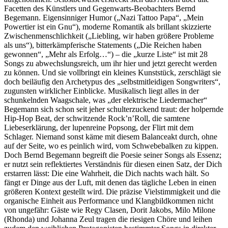
Facetten des Künstlers und Gegenwarts-Beobachters Bernd
Begemann. Eigensinniger Humor („Nazi Tattoo Papa“, „Mein
Powertier ist ein Gnu“), moderne Romantik als brillant skizzierte
Zwischenmenschlichkeit („Liebling, wir haben größere Probleme
als uns“), bitterkämpferische Statements („Die Reichen haben
gewonnen“, „Mehr als Erfolg…“) – die „kurze Liste“ ist mit 28
Songs zu abwechslungsreich, um ihr hier und jetzt gerecht werden
zu können. Und sie vollbringt ein kleines Kunststück, zerschlägt sie
doch beiläufig den Archetypus des „selbstmitleidigen Songwriters“,
zugunsten wirklicher Einblicke. Musikalisch liegt alles in der
schunkelnden Waagschale, was „der elektrische Liedermacher“
Begemann sich schon seit jeher schulterzuckend traut: der holpernde
Hip-Hop Beat, der schwitzende Rock’n’Roll, die samtene
Liebeserklärung, der lupenreine Popsong, der Flirt mit dem
Schlager. Niemand sonst käme mit diesem Balanceakt durch, ohne
auf der Seite, wo es peinlich wird, vom Schwebebalken zu kippen.
Doch Bernd Begemann begreift die Poesie seiner Songs als Essenz;
er nutzt sein reflektiertes Verständnis für diesen einen Satz, der Dich
erstarren lässt: Die eine Wahrheit, die Dich nachts wach hält. So
fängt er Dinge aus der Luft, mit denen das tägliche Leben in einen
größeren Kontext gestellt wird. Die präzise Vielstimmigkeit und die
organische Einheit aus Performance und Klangbildkommen nicht
von ungefähr: Gäste wie Regy Clasen, Dorit Jakobs, Milo Milone
(Rhonda) und Johanna Zeul tragen die riesigen Chöre und leihen