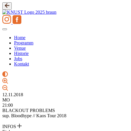
Zum
Inhalt
springen
Home
Programm
Venue
Historie
Jobs
Kontakt
12.11.2018
MO
21:00
BLACKOUT PROBLEMS
sup. Bloodhype // Kaos Tour 2018
INFOS