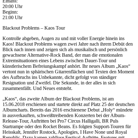
Einlass:
20:00 Uhr
Beginn:
21:00 Uhr
Blackout Problems – Kaos Tour
Kontrolle abgeben, Augen zu und mit voller Energie hinein ins
Kaos! Blackout Problems wagen zwei Jahre nach ihrem Debüt den
Blick nach innen und zeigen sich als musikalisch und persönlich
gewachsene Alternative-Rock Band, der man die emotionalen
Extremsituationen eines Lebens zwischen Dauer-Tour und
künstlerischem Befreiungskampf anhört. Ihr neues Album „Kaos“
vertont nun in sphärischen Gitarrenflächen und Texten den Moment
des Aufbruchs ins Unbekannte, dicht gefolgt von ständiger
Resignation und Zweifel. Die Sekunde, in der alles in sich
zusammenfällt. Und Neues entsteht.
„Kaos“, das zweite Album der Blackout Problems, ist am
15.06.2018 erschienen und startete direkt auf Platz 25 der deutschen
Albumcharts. Bereits das 2016 erschienene Debut „Holy“ mündete
in ausverkauften, schweißtreibenden Konzerten bei der Album-
Release-Tour, Auftritten bei Pro7 Circus Halligalli, BR Puls
Startrampe oder den Rocket Beans. Es folgten Support-Touren für
Heisskalt, Jennifer Rostock, Apologies, I Have None und Royal
Republic. Dazu kamen zahllose Festival-Auftritte, Features mit