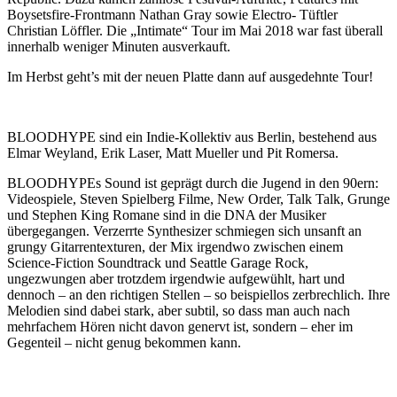
Boysetsfire-Frontmann Nathan Gray sowie Electro- Tüftler
Christian Löffler. Die „Intimate“ Tour im Mai 2018 war fast überall
innerhalb weniger Minuten ausverkauft.
Im Herbst geht’s mit der neuen Platte dann auf ausgedehnte Tour!
BLOODHYPE sind ein Indie-Kollektiv aus Berlin, bestehend aus
Elmar Weyland, Erik Laser, Matt Mueller und Pit Romersa.
BLOODHYPEs Sound ist geprägt durch die Jugend in den 90ern:
Videospiele, Steven Spielberg Filme, New Order, Talk Talk, Grunge
und Stephen King Romane sind in die DNA der Musiker
übergegangen. Verzerrte Synthesizer schmiegen sich unsanft an
grungy Gitarrentexturen, der Mix irgendwo zwischen einem
Science-Fiction Soundtrack und Seattle Garage Rock,
ungezwungen aber trotzdem irgendwie aufgewühlt, hart und
dennoch – an den richtigen Stellen – so beispiellos zerbrechlich. Ihre
Melodien sind dabei stark, aber subtil, so dass man auch nach
mehrfachem Hören nicht davon genervt ist, sondern – eher im
Gegenteil – nicht genug bekommen kann.