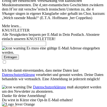
Erfolg der elektrischen Verst‰rkung von klassischen
Musikinstrumenten. Die d¸ster-romantischen Geschichten zwinkern
dem Hˆrer mit verschwˆrerisch ironischem Unterton zu, die 4
S‰nger singen in eigener Klangfarbe oder geballt im Chor, kurzum:
„Welch rasende Musik!“ (E.T.A. Hoffmann ¸ber Coppelius)
Mehr lesen...
KNUSTLETTER
Alle Neuigkeiten bequem per E-Mail in Dein Postfach. Aboniere
einfach unseren KNUSTLETTER!
Es muss eine gültige E-Mail Adresse eingegeben
werden.
Ich bin damit einverstanden, dass meine Daten laut
Datenschutzerklärung
verarbeitet und genutzt werden. Deine Daten
behandeln wir vertraulich. Eine Abmeldung ist jederzeit möglich!
Die
Datenschutzerklärung
muß akzeptiert werden
um den Newsletter zu abonnieren.
Danke für deine Anmeldung!
Du wirst in Kürze eine Opt-In E-Mail erhalten!