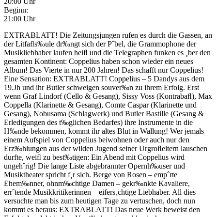
20:00 Uhr
Beginn:
21:00 Uhr
EXTRABLATT! Die Zeitungsjungen rufen es durch die Gassen, an
der Litfaﬂs‰ule dr‰ngt sich der Pˆbel, die Grammophone der
Musikliebhaber laufen heiﬂ und die Telegraphen funken es ¸ber den
gesamten Kontinent: Coppelius haben schon wieder ein neues
Album! Das Vierte in nur 200 Jahren! Das schafft nur Coppelius!
Eine Sensation: EXTRABLATT! Coppelius – 5 Dandys aus dem
19.Jh und ihr Butler schweigen souver‰n zu ihrem Erfolg. Erst
wenn Graf Lindorf (Cello & Gesang), Sissy Voss (Kontrabaﬂ), Max
Coppella (Klarinette & Gesang), Comte Caspar (Klarinette und
Gesang), Nobusama (Schlagwerk) und Butler Bastille (Gesang &
Erledigungen des t‰glichen Bedarfes) ihre Instrumente in die
H‰nde bekommen, kommt ihr altes Blut in Wallung! Wer jemals
einem Aufspiel von Coppelius beiwohnen oder auch nur den
Erz‰hlungen aus der wilden Jugend seiner Urgroﬂeltern lauschen
durfte, weiﬂ zu best‰tigen: Ein Abend mit Coppelius wird
ungehˆrig! Die lange Liste abgebrannter Opernh‰user und
Musiktheater spricht f¸r sich. Berge von Rosen – empˆrte
Ehem‰nner, ohnm‰chtige Damen – gekr‰nkte Kavaliere,
errˆtende Musikkritikerinnen – eifers¸chtige Liebhaber. All dies
versuchte man bis zum heutigen Tage zu vertuschen, doch nun
kommt es heraus: EXTRABLATT! Das neue Werk beweist den