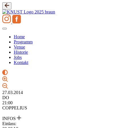
Zum
Inhalt
springen
Home
Programm
Venue
Historie
Jobs
Kontakt
27.03.2014
DO
21:00
COPPELIUS
INFOS
Einlass: