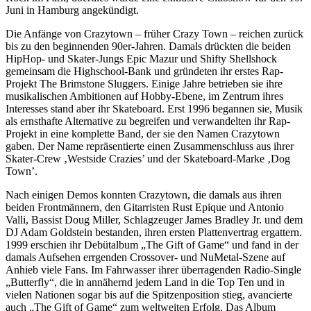
Juni in Hamburg angekündigt.
Die Anfänge von Crazytown – früher Crazy Town – reichen zurück
bis zu den beginnenden 90er-Jahren. Damals drückten die beiden
HipHop- und Skater-Jungs Epic Mazur und Shifty Shellshock
gemeinsam die Highschool-Bank und gründeten ihr erstes Rap-
Projekt The Brimstone Sluggers. Einige Jahre betrieben sie ihre
musikalischen Ambitionen auf Hobby-Ebene, im Zentrum ihres
Interesses stand aber ihr Skateboard. Erst 1996 begannen sie, Musik
als ernsthafte Alternative zu begreifen und verwandelten ihr Rap-
Projekt in eine komplette Band, der sie den Namen Crazytown
gaben. Der Name repräsentierte einen Zusammenschluss aus ihrer
Skater-Crew ‚Westside Crazies’ und der Skateboard-Marke ‚Dog
Town’.
Nach einigen Demos konnten Crazytown, die damals aus ihren
beiden Frontmännern, den Gitarristen Rust Epique und Antonio
Valli, Bassist Doug Miller, Schlagzeuger James Bradley Jr. und dem
DJ Adam Goldstein bestanden, ihren ersten Plattenvertrag ergattern.
1999 erschien ihr Debütalbum „The Gift of Game“ und fand in der
damals Aufsehen errgenden Crossover- und NuMetal-Szene auf
Anhieb viele Fans. Im Fahrwasser ihrer überragenden Radio-Single
„Butterfly“, die in annähernd jedem Land in die Top Ten und in
vielen Nationen sogar bis auf die Spitzenposition stieg, avancierte
auch „The Gift of Game“ zum weltweiten Erfolg. Das Album