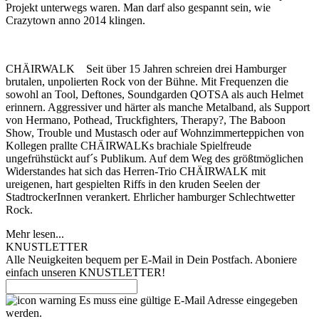
Projekt unterwegs waren. Man darf also gespannt sein, wie
Crazytown anno 2014 klingen.
CHÄIRWALK Seit über 15 Jahren schreien drei Hamburger
brutalen, unpolierten Rock von der Bühne. Mit Frequenzen die
sowohl an Tool, Deftones, Soundgarden QOTSA als auch Helmet
erinnern. Aggressiver und härter als manche Metalband, als Support
von Hermano, Pothead, Truckfighters, Therapy?, The Baboon
Show, Trouble und Mustasch oder auf Wohnzimmerteppichen von
Kollegen prallte CHÄIRWALKs brachiale Spielfreude
ungefrühstückt auf´s Publikum. Auf dem Weg des größtmöglichen
Widerstandes hat sich das Herren-Trio CHÄIRWALK mit
ureigenen, hart gespielten Riffs in den kruden Seelen der
StadtrockerInnen verankert. Ehrlicher hamburger Schlechtwetter
Rock.
Mehr lesen...
KNUSTLETTER
Alle Neuigkeiten bequem per E-Mail in Dein Postfach. Aboniere
einfach unseren KNUSTLETTER!
Es muss eine gültige E-Mail Adresse eingegeben
werden.