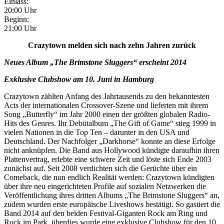
Einlass:
20:00 Uhr
Beginn:
21:00 Uhr
Crazytown melden sich nach zehn Jahren zurück
Neues Album „The Brimstone Sluggers“ erscheint 2014
Exklusive Clubshow am 10. Juni in Hamburg
Crazytown zählten Anfang des Jahrtausends zu den bekanntesten
Acts der internationalen Crossover-Szene und lieferten mit ihrem
Song „Butterfly“ im Jahr 2000 einen der größten globalen Radio-
Hits des Genres. Ihr Debütalbum „The Gift of Game“ stieg 1999 in
vielen Nationen in die Top Ten – darunter in den USA und
Deutschland. Der Nachfolger „Darkhorse“ konnte an diese Erfolge
nicht anknüpfen. Die Band aus Hollywood kündigte daraufhin ihren
Plattenvertrag, erlebte eine schwere Zeit und löste sich Ende 2003
zunächst auf. Seit 2008 verdichten sich die Gerüchte über ein
Comeback, die nun endlich Realität werden: Crazytown kündigten
über ihre neu eingerichteten Profile auf sozialen Netzwerken die
Veröffentlichung ihres dritten Albums „The Brimstone Sluggers“ an,
zudem wurden erste europäische Liveshows bestätigt. So gastiert die
Band 2014 auf den beiden Festival-Giganten Rock am Ring und
Rock im Park, überdies wurde eine exklusive Clubshow für den 10.