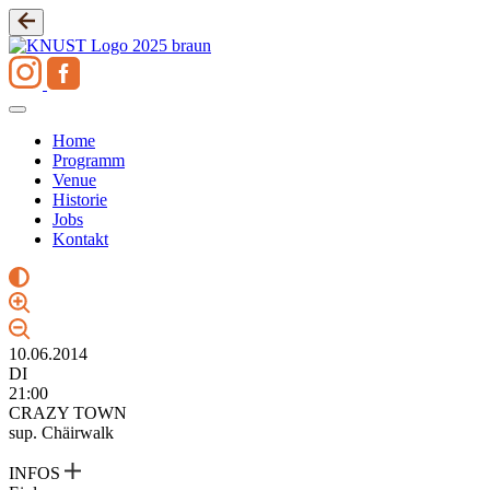
Zum
Inhalt
springen
Home
Programm
Venue
Historie
Jobs
Kontakt
10.06.2014
DI
21:00
CRAZY TOWN
sup. Chäirwalk
INFOS