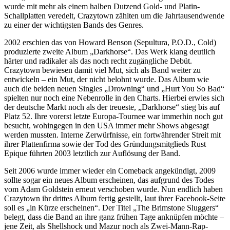
wurde mit mehr als einem halben Dutzend Gold- und Platin-
Schallplatten veredelt, Crazytown zählten um die Jahrtausendwende
zu einer der wichtigsten Bands des Genres.
2002 erschien das von Howard Benson (Sepultura, P.O.D., Cold)
produzierte zweite Album „Darkhorse“. Das Werk klang deutlich
härter und radikaler als das noch recht zugängliche Debüt.
Crazytown bewiesen damit viel Mut, sich als Band weiter zu
entwickeln – ein Mut, der nicht belohnt wurde. Das Album wie
auch die beiden neuen Singles „Drowning“ und „Hurt You So Bad“
spielten nur noch eine Nebenrolle in den Charts. Hierbei erwies sich
der deutsche Markt noch als der treueste, „Darkhorse“ stieg bis auf
Platz 52. Ihre vorerst letzte Europa-Tournee war immerhin noch gut
besucht, wohingegen in den USA immer mehr Shows abgesagt
werden mussten. Interne Zerwürfnisse, ein fortwährender Streit mit
ihrer Plattenfirma sowie der Tod des Gründungsmitglieds Rust
Epique führten 2003 letztlich zur Auflösung der Band.
Seit 2006 wurde immer wieder ein Comeback angekündigt, 2009
sollte sogar ein neues Album erscheinen, das aufgrund des Todes
vom Adam Goldstein erneut verschoben wurde. Nun endlich haben
Crazytown ihr drittes Album fertig gestellt, laut ihrer Facebook-Seite
soll es „in Kürze erscheinen“. Der Titel „The Brimstone Sluggers“
belegt, dass die Band an ihre ganz frühen Tage anknüpfen möchte –
jene Zeit, als Shellshock und Mazur noch als Zwei-Mann-Rap-