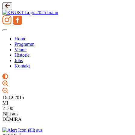
Zum
Inhalt
springen
Home
Programm
Venue
Historie
Jobs
Kontakt
16.12.2015
MI
21:00
Fällt aus
DÉMIRA
fällt aus