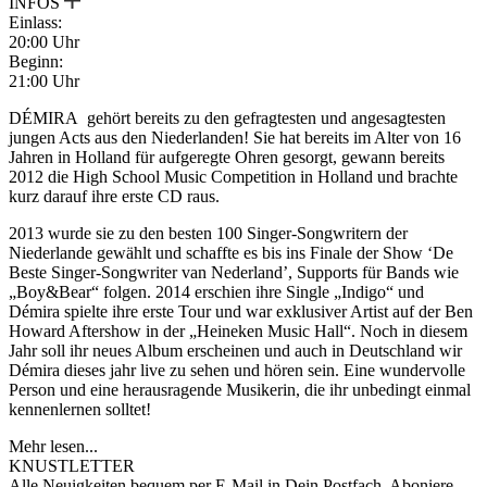
INFOS
Einlass:
20:00 Uhr
Beginn:
21:00 Uhr
DÉMIRA gehört bereits zu den gefragtesten und angesagtesten
jungen Acts aus den Niederlanden! Sie hat bereits im Alter von 16
Jahren in Holland für aufgeregte Ohren gesorgt, gewann bereits
2012 die High School Music Competition in Holland und brachte
kurz darauf ihre erste CD raus.
2013 wurde sie zu den besten 100 Singer-Songwritern der
Niederlande gewählt und schaffte es bis ins Finale der Show ‘De
Beste Singer-Songwriter van Nederland’, Supports für Bands wie
„Boy&Bear“ folgen. 2014 erschien ihre Single „Indigo“ und
Démira spielte ihre erste Tour und war exklusiver Artist auf der Ben
Howard Aftershow in der „Heineken Music Hall“. Noch in diesem
Jahr soll ihr neues Album erscheinen und auch in Deutschland wir
Démira dieses jahr live zu sehen und hören sein. Eine wundervolle
Person und eine herausragende Musikerin, die ihr unbedingt einmal
kennenlernen solltet!
Mehr lesen...
KNUSTLETTER
Alle Neuigkeiten bequem per E-Mail in Dein Postfach. Aboniere