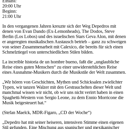
Einlass:
20:00 Uhr
Beginn:
21:00 Uhr
In den vergangenen Jahren kreuzte sich der Weg Depedros mit
denen von Evan Dando (Ex-Lemonheads), The Dodos, Steve
Berlin (Los Lobos) und des israelischen Stars Geva Alon, mit denen
er angeregten musikalischen Austausch betrieb – ganz zu schweigen
von seiner Zusammenarbeit mit Calexico, die bereits für sich einen
Schmelztiegel von unterschiedlichen Stilen bilden.
La increible historia de un hombre bueno, faßt die „unglaubliche
Reise eines guten Menschen“ zu einer unwiderstehlichen Reise
eines Ausnahme-Musikers durch die Musikstile der Welt zusammen.
„Wir hören von Geschichten, Mythen und Schicksalen zwielichter
Typen, wir tanzen Walzer mit den Gestrauchelten dieser Welt und
manchmal wissen wir nicht, ob wir uns nicht verirrt haben in einen
Spaghetti-Western von Sergio Leone, zu dem Ennio Morricone die
Musik beigesteuert hat.“
(Stefan Maelck, MDR-Figaro, „CD der Woche“)
„Depedro hat mit seiner heiseren, intensiven Stimme einen eigenen
Stil gefunden. Eine Mischung aus spanischer und mexikanischer