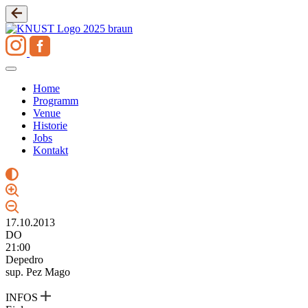
Zum
Inhalt
springen
Home
Programm
Venue
Historie
Jobs
Kontakt
17.10.2013
DO
21:00
Depedro
sup. Pez Mago
INFOS