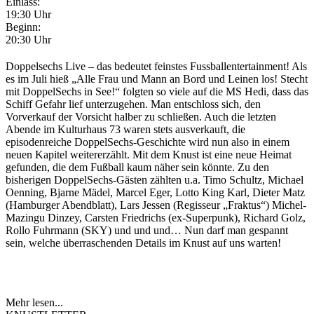
Einlass:
19:30 Uhr
Beginn:
20:30 Uhr
Doppelsechs Live – das bedeutet feinstes Fussballentertainment! Als
es im Juli hieß „Alle Frau und Mann an Bord und Leinen los! Stecht
mit DoppelSechs in See!“ folgten so viele auf die MS Hedi, dass das
Schiff Gefahr lief unterzugehen. Man entschloss sich, den
Vorverkauf der Vorsicht halber zu schließen. Auch die letzten
Abende im Kulturhaus 73 waren stets ausverkauft, die
episodenreiche DoppelSechs-Geschichte wird nun also in einem
neuen Kapitel weitererzählt. Mit dem Knust ist eine neue Heimat
gefunden, die dem Fußball kaum näher sein könnte. Zu den
bisherigen DoppelSechs-Gästen zählten u.a. Timo Schultz, Michael
Oenning, Bjarne Mädel, Marcel Eger, Lotto King Karl, Dieter Matz
(Hamburger Abendblatt), Lars Jessen (Regisseur „Fraktus“) Michel-
Mazingu Dinzey, Carsten Friedrichs (ex-Superpunk), Richard Golz,
Rollo Fuhrmann (SKY) und und und… Nun darf man gespannt
sein, welche überraschenden Details im Knust auf uns warten!
Mehr lesen...