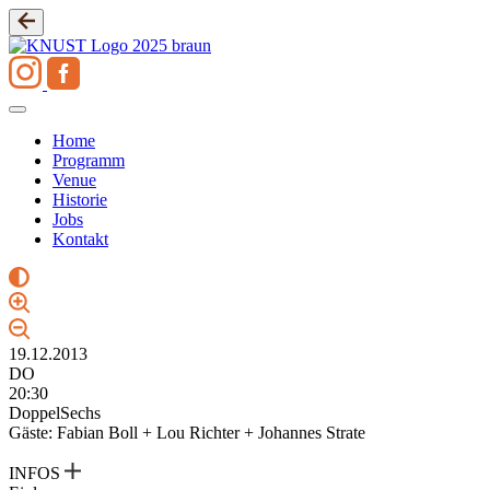
Zum
Inhalt
springen
Home
Programm
Venue
Historie
Jobs
Kontakt
19.12.2013
DO
20:30
DoppelSechs
Gäste: Fabian Boll + Lou Richter + Johannes Strate
INFOS