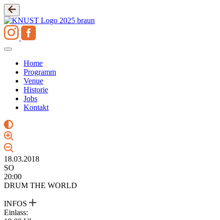
Zum
Inhalt
springen
Home
Programm
Venue
Historie
Jobs
Kontakt
18.03.2018
SO
20:00
DRUM THE WORLD
INFOS
Einlass: