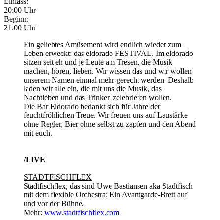
Einlass:
20:00 Uhr
Beginn:
21:00 Uhr
Ein geliebtes Amüsement wird endlich wieder zum
Leben erweckt: das eldorado FESTIVAL. Im eldorado
sitzen seit eh und je Leute am Tresen, die Musik
machen, hören, lieben. Wir wissen das und wir wollen
unserem Namen einmal mehr gerecht werden. Deshalb
laden wir alle ein, die mit uns die Musik, das
Nachtleben und das Trinken zelebrieren wollen.
Die Bar Eldorado bedankt sich für Jahre der
feuchtfröhlichen Treue. Wir freuen uns auf Laustärke
ohne Regler, Bier ohne selbst zu zapfen und den Abend
mit euch.
/LIVE
STADTFISCHFLEX
Stadtfischflex, das sind Uwe Bastiansen aka Stadtfisch
mit dem flexible Orchestra: Ein Avantgarde-Brett auf
und vor der Bühne.
Mehr:
www.stadtfischflex.com