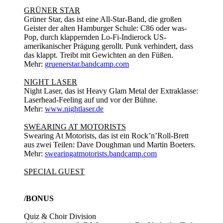
GRÜNER STAR
Grüner Star, das ist eine All-Star-Band, die großen
Geister der alten Hamburger Schule: C86 oder was-
Pop, durch klappernden Lo-Fi-Indierock US-
amerikanischer Prägung gerollt. Punk verhindert, dass
das klappt. Treibt mit Gewichten an den Füßen.
Mehr:
gruenerstar.bandcamp.com
NIGHT LASER
Night Laser, das ist Heavy Glam Metal der Extraklasse:
Laserhead-Feeling auf und vor der Bühne.
Mehr:
www.nightlaser.de
SWEARING AT MOTORISTS
Swearing At Motorists, das ist ein Rock’n’Roll-Brett
aus zwei Teilen: Dave Doughman und Martin Boeters.
Mehr:
swearingatmotorists.bandcamp.com
SPECIAL GUEST
/BONUS
Quiz & Choir Division