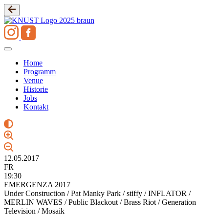
Zum
Inhalt
springen
Home
Programm
Venue
Historie
Jobs
Kontakt
12.05.2017
FR
19:30
EMERGENZA 2017
Under Construction / Pat Manky Park / stiffy / INFLATOR /
MERLIN WAVES / Public Blackout / Brass Riot / Generation
Television / Mosaik