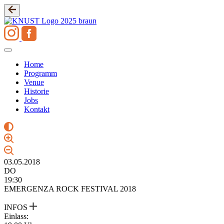
Zum
Inhalt
springen
Home
Programm
Venue
Historie
Jobs
Kontakt
03.05.2018
DO
19:30
EMERGENZA ROCK FESTIVAL 2018
INFOS
Einlass: