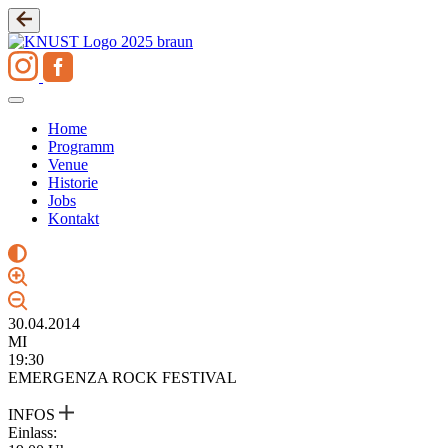
Zum
Inhalt
springen
Home
Programm
Venue
Historie
Jobs
Kontakt
30.04.2014
MI
19:30
EMERGENZA ROCK FESTIVAL
INFOS
Einlass: