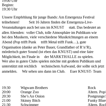
19:00 Uhr
Beginn:
19:30 Uhr
Unsere Empfehlung für junge Bands: Am Emergenza Festival
teilnehmen! Seit 16 Jahren finden die Emergenza-Live-
Veranstaltungen auch bei uns im KNUST statt. Das bedeutet an
allen Abenden: voller Club, tolle Atmosphäre im Publikum wie
bei den Musikern, viele verschiedene Musikrichtungen an einem
Abend (Pop trifft Punk trifft Metal trifft Funk…), gute
Organisation (danke an Peter Bauer, Grandfather of R’n’R),
mörderisch guter Sound (ist eben das KNUST) und eine faire
Möglichkeit, im Finale in der MARKTHALLE zu spielen.
Wer also in guten Clubs spielen möchte mit großem Publikum und
unterstützt mit reichlich technischem Aufwand, der sollte sich jetzt
anmelden. Wir sehen uns dann im Club. Euer KNUST- Team
19:30
Wigwam Brothers
Rock
20:00
Orange Zoo
Altern. Pop
20:30
She’s An Onion
Postgrunge/
21:00
Skinny Bitch
Funky Blue
21:30
Schwimmer
Altern. Roc