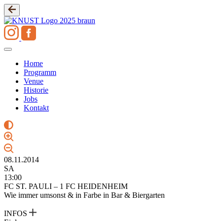
Zum
Inhalt
springen
Home
Programm
Venue
Historie
Jobs
Kontakt
08.11.2014
SA
13:00
FC ST. PAULI – 1 FC HEIDENHEIM
Wie immer umsonst & in Farbe in Bar & Biergarten
INFOS