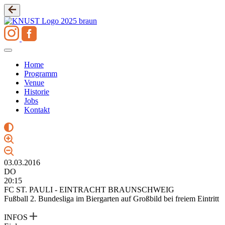
Zum
Inhalt
springen
Home
Programm
Venue
Historie
Jobs
Kontakt
03.03.2016
DO
20:15
FC ST. PAULI - EINTRACHT BRAUNSCHWEIG
Fußball 2. Bundesliga im Biergarten auf Großbild bei freiem Eintritt
INFOS