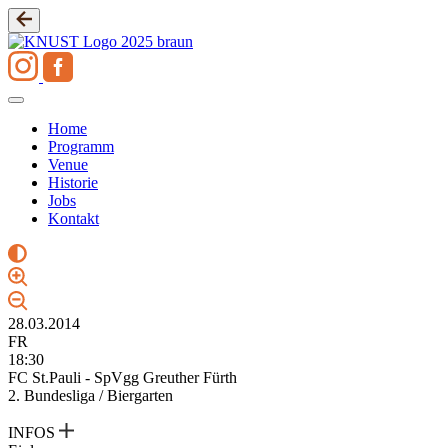
Zum
Inhalt
springen
Home
Programm
Venue
Historie
Jobs
Kontakt
28.03.2014
FR
18:30
FC St.Pauli - SpVgg Greuther Fürth
2. Bundesliga / Biergarten
INFOS