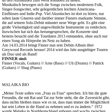
an den Aufnahmen zum Werk teilhaben zu lassen.
Musikalisch bewegen sich die Songs zwischen modernem Folk,
Singer-Songwriter, sehr gelegentlichen leichten Americana-
Einflüssen und Indie-Pop. Viel Akustisches ist dort zu hören, nur
selten laute Gitarren und darüber immer Finners markante Stimme,
die auf seinem Solo-Debüt mitunter neue Wege geht. Es gibt eine
große Vielseitigkeit und ungewöhnliche Instrumente zu entdecken.
Inzwischen hat sich das herumgesprochen, die Konzerte sind
bestens besucht und die Tourdaten 2013 entstanden, ohne auch nur
einen Song als Hörprobe im Netz zu haben.
Am 14.03.2014 bringt Finner nun sein Debüt-Album über
Greywood Records heraus! 2014 wird das Jahr ausgiebiger Touren
als Duo und als Band!
FINNER sind:
Finner (Vocals, Guitars) /// Arne (Bass) /// Uli (Drums) /// Patrick
(Guitars) /// Shag (Piano)
MALAIKA BIO
„Meine Texte sollen von „Frau zu Frau“ sprechen. Ich bin die gute
Freundin, die mit Rat und Tat zur Seite steht, die die Zuversicht gibt,
dass nichts bleiben muss wie es ist, dass man immer die Möglichkeit
hat sein Leben in die Hand zu nehmen und es zu ändern.“ 1972
wurde Malaika in Norddeutschland geboren und wuchs zwischen