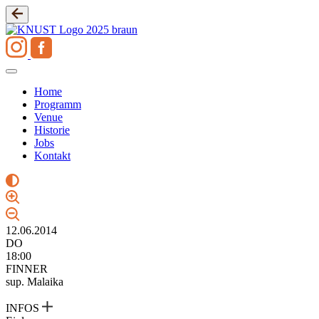
Zum
Inhalt
springen
Home
Programm
Venue
Historie
Jobs
Kontakt
12.06.2014
DO
18:00
FINNER
sup. Malaika
INFOS