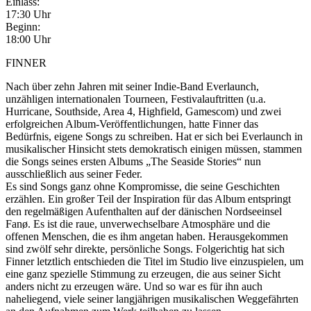
Einlass:
17:30 Uhr
Beginn:
18:00 Uhr
FINNER
Nach über zehn Jahren mit seiner Indie-Band Everlaunch,
unzähligen internationalen Tourneen, Festivalauftritten (u.a.
Hurricane, Southside, Area 4, Highfield, Gamescom) und zwei
erfolgreichen Album-Veröffentlichungen, hatte Finner das
Bedürfnis, eigene Songs zu schreiben. Hat er sich bei Everlaunch in
musikalischer Hinsicht stets demokratisch einigen müssen, stammen
die Songs seines ersten Albums „The Seaside Stories“ nun
ausschließlich aus seiner Feder.
Es sind Songs ganz ohne Kompromisse, die seine Geschichten
erzählen. Ein großer Teil der Inspiration für das Album entspringt
den regelmäßigen Aufenthalten auf der dänischen Nordseeinsel
Fanø. Es ist die raue, unverwechselbare Atmosphäre und die
offenen Menschen, die es ihm angetan haben. Herausgekommen
sind zwölf sehr direkte, persönliche Songs. Folgerichtig hat sich
Finner letztlich entschieden die Titel im Studio live einzuspielen, um
eine ganz spezielle Stimmung zu erzeugen, die aus seiner Sicht
anders nicht zu erzeugen wäre. Und so war es für ihn auch
naheliegend, viele seiner langjährigen musikalischen Weggefährten