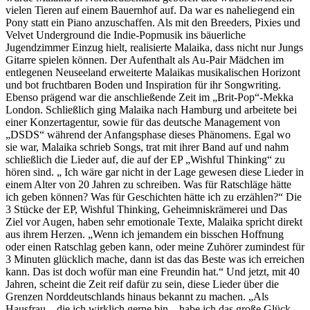
vielen Tieren auf einem Bauernhof auf. Da war es naheliegend ein
Pony statt ein Piano anzuschaffen. Als mit den Breeders, Pixies und
Velvet Underground die Indie-Popmusik ins bäuerliche
Jugendzimmer Einzug hielt, realisierte Malaika, dass nicht nur Jungs
Gitarre spielen können. Der Aufenthalt als Au-Pair Mädchen im
entlegenen Neuseeland erweiterte Malaikas musikalischen Horizont
und bot fruchtbaren Boden und Inspiration für ihr Songwriting.
Ebenso prägend war die anschließende Zeit im „Brit-Pop“-Mekka
London. Schließlich ging Malaika nach Hamburg und arbeitete bei
einer Konzertagentur, sowie für das deutsche Management von
„DSDS“ während der Anfangsphase dieses Phänomens. Egal wo
sie war, Malaika schrieb Songs, trat mit ihrer Band auf und nahm
schließlich die Lieder auf, die auf der EP „Wishful Thinking“ zu
hören sind. „ Ich wäre gar nicht in der Lage gewesen diese Lieder in
einem Alter von 20 Jahren zu schreiben. Was für Ratschläge hätte
ich geben können? Was für Geschichten hätte ich zu erzählen?“ Die
3 Stücke der EP, Wishful Thinking, Geheimniskrämerei und Das
Ziel vor Augen, haben sehr emotionale Texte, Malaika spricht direkt
aus ihrem Herzen. „Wenn ich jemandem ein bisschen Hoffnung
oder einen Ratschlag geben kann, oder meine Zuhörer zumindest für
3 Minuten glücklich mache, dann ist das das Beste was ich erreichen
kann. Das ist doch wofür man eine Freundin hat.“ Und jetzt, mit 40
Jahren, scheint die Zeit reif dafür zu sein, diese Lieder über die
Grenzen Norddeutschlands hinaus bekannt zu machen. „Als
Hausfrau – die ich wirklich gerne bin – habe ich das große Glück