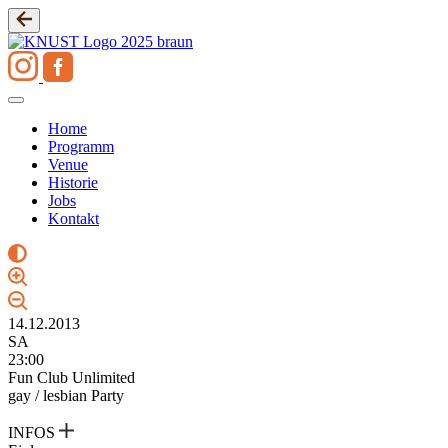
Zum
Inhalt
springen
Home
Programm
Venue
Historie
Jobs
Kontakt
14.12.2013
SA
23:00
Fun Club Unlimited
gay / lesbian Party
INFOS