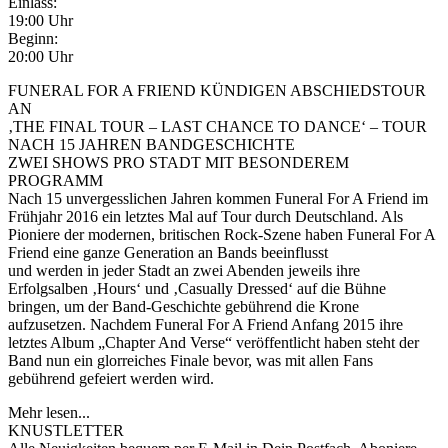
Einlass:
19:00 Uhr
Beginn:
20:00 Uhr
FUNERAL FOR A FRIEND KÜNDIGEN ABSCHIEDSTOUR
AN
‚THE FINAL TOUR – LAST CHANCE TO DANCE‘ – TOUR
NACH 15 JAHREN BANDGESCHICHTE
ZWEI SHOWS PRO STADT MIT BESONDEREM
PROGRAMM
Nach 15 unvergesslichen Jahren kommen Funeral For A Friend im
Frühjahr 2016 ein letztes Mal auf Tour durch Deutschland. Als
Pioniere der modernen, britischen Rock-Szene haben Funeral For A
Friend eine ganze Generation an Bands beeinflusst
und werden in jeder Stadt an zwei Abenden jeweils ihre
Erfolgsalben ‚Hours‘ und ‚Casually Dressed‘ auf die Bühne
bringen, um der Band-Geschichte gebührend die Krone
aufzusetzen. Nachdem Funeral For A Friend Anfang 2015 ihre
letztes Album „Chapter And Verse“ veröffentlicht haben steht der
Band nun ein glorreiches Finale bevor, was mit allen Fans
gebührend gefeiert werden wird.
Mehr lesen...
KNUSTLETTER