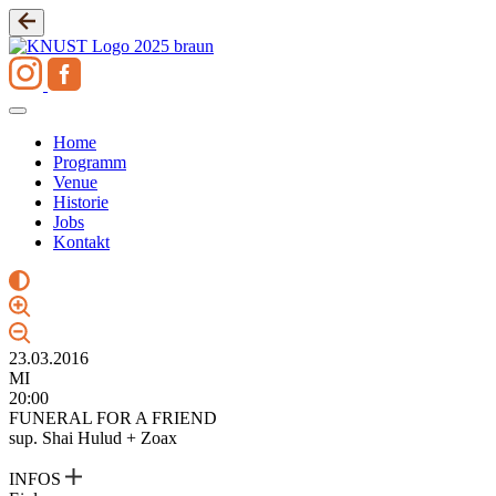
Zum
Inhalt
springen
Home
Programm
Venue
Historie
Jobs
Kontakt
23.03.2016
MI
20:00
FUNERAL FOR A FRIEND
sup. Shai Hulud + Zoax
INFOS