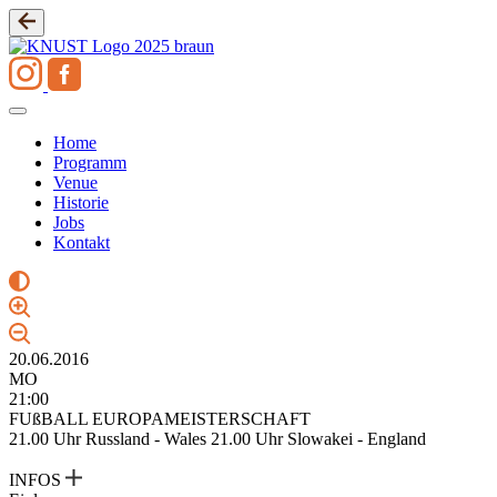
Zum
Inhalt
springen
Home
Programm
Venue
Historie
Jobs
Kontakt
20.06.2016
MO
21:00
FUßBALL EUROPAMEISTERSCHAFT
21.00 Uhr Russland - Wales 21.00 Uhr Slowakei - England
INFOS