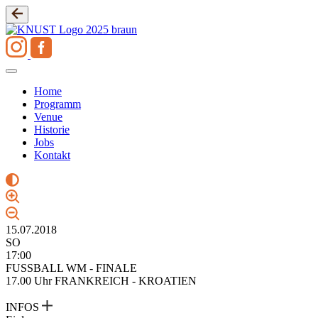
Zum
Inhalt
springen
Home
Programm
Venue
Historie
Jobs
Kontakt
15.07.2018
SO
17:00
FUSSBALL WM - FINALE
17.00 Uhr FRANKREICH - KROATIEN
INFOS