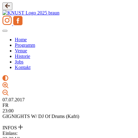
Zum
Inhalt
springen
Home
Programm
Venue
Historie
Jobs
Kontakt
07.07.2017
FR
23:00
GIGNIGHTS W/ DJ Of Drums (Kafri)
INFOS
Einlass: