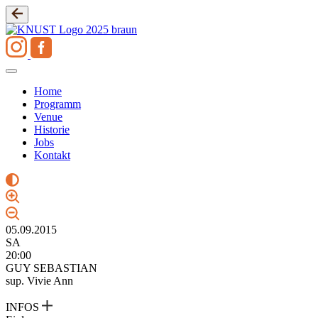
Zum
Inhalt
springen
Home
Programm
Venue
Historie
Jobs
Kontakt
05.09.2015
SA
20:00
GUY SEBASTIAN
sup. Vivie Ann
INFOS