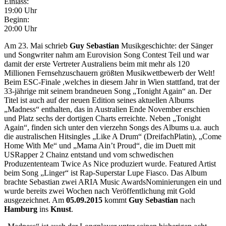
Einlass:
19:00 Uhr
Beginn:
20:00 Uhr
Am 23. Mai schrieb
Guy Sebastian
Musikgeschichte: der Sänger
und Songwriter nahm am Eurovision Song Contest Teil und war
damit der erste Vertreter Australiens beim mit mehr als 120
Millionen Fernsehzuschauern größten Musikwettbewerb der Welt!
Beim ESC-Finale ,welches in diesem Jahr in Wien stattfand, trat der
33-jährige mit seinem brandneuen Song „Tonight Again“ an. Der
Titel ist auch auf der neuen Edition seines aktuellen Albums
„Madness“ enthalten, das in Australien Ende November erschien
und Platz sechs der dortigen Charts erreichte. Neben „Tonight
Again“, finden sich unter den vierzehn Songs des Albums u.a. auch
die australischen Hitsingles „Like A Drum“ (DreifachPlatin), „Come
Home With Me“ und „Mama Ain’t Proud“, die im Duett mit
USRapper 2 Chainz entstand und vom schwedischen
Produzententeam Twice As Nice produziert wurde. Featured Artist
beim Song „Linger“ ist Rap-Superstar Lupe Fiasco. Das Album
brachte Sebastian zwei ARIA Music AwardsNominierungen ein und
wurde bereits zwei Wochen nach Veröffentlichung mit Gold
ausgezeichnet. Am
05.09.2015
kommt
Guy Sebastian
nach
Hamburg
ins
Knust
.