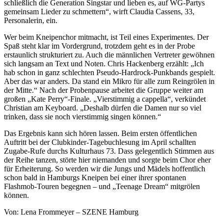
schließlich die Generation Singstar und lieben es, auf WG-Partys
gemeinsam Lieder zu schmettern“, wirft Claudia Cassens, 33,
Personalerin, ein.
Wer beim Kneipenchor mitmacht, ist Teil eines Experimentes. Der
Spaß steht klar im Vordergrund, trotzdem geht es in der Probe
erstaunlich strukturiert zu. Auch die männlichen Vertreter gewöhnen
sich langsam an Text und Noten. Chris Hackenberg erzählt: „Ich
hab schon in ganz schlechten Pseudo-Hardrock-Punkbands gespielt.
Aber das war anders. Da stand ein Mikro für alle zum Reingrölen in
der Mitte.“ Nach der Probenpause arbeitet die Gruppe weiter am
großen „Kate Perry“-Finale. „Vierstimmig a cappella“, verkündet
Christian am Keyboard. „Deshalb dürfen die Damen nur so viel
trinken, dass sie noch vierstimmig singen können.“
Das Ergebnis kann sich hören lassen. Beim ersten öffentlichen
Auftritt bei der Clubkinder-Tagebuchlesung im April schallten
Zugabe-Rufe durchs Kulturhaus 73. Dass gelegentlich Stimmen aus
der Reihe tanzen, störte hier niemanden und sorgte beim Chor eher
für Erheiterung. So werden wir die Jungs und Mädels hoffentlich
schon bald in Hamburgs Kneipen bei einer ihrer spontanen
Flashmob-Touren begegnen – und „Teenage Dream“ mitgrölen
können.
Von: Lena Frommeyer – SZENE Hamburg