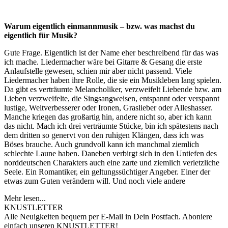
Warum eigentlich einmannmusik – bzw. was machst du
eigentlich für Musik?
Gute Frage. Eigentlich ist der Name eher beschreibend für das was
ich mache. Liedermacher wäre bei Gitarre & Gesang die erste
Anlaufstelle gewesen, schien mir aber nicht passend. Viele
Liedermacher haben ihre Rolle, die sie ein Musikleben lang spielen.
Da gibt es verträumte Melancholiker, verzweifelt Liebende bzw. am
Lieben verzweifelte, die Singsangweisen, entspannt oder verspannt
lustige, Weltverbesserer oder Ironen, Graslieber oder Alleshasser.
Manche kriegen das großartig hin, andere nicht so, aber ich kann
das nicht. Mach ich drei verträumte Stücke, bin ich spätestens nach
dem dritten so genervt von den ruhigen Klängen, dass ich was
Böses brauche. Auch grundvoll kann ich manchmal ziemlich
schlechte Laune haben. Daneben verbirgt sich in den Untiefen des
norddeutschen Charakters auch eine zarte und ziemlich verletzliche
Seele. Ein Romantiker, ein geltungssüchtiger Angeber. Einer der
etwas zum Guten verändern will. Und noch viele andere
Mehr lesen...
KNUSTLETTER
Alle Neuigkeiten bequem per E-Mail in Dein Postfach. Aboniere
einfach unseren KNUSTLETTER!