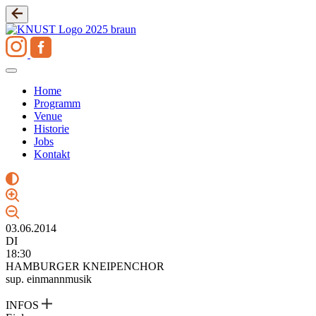
Zum
Inhalt
springen
Home
Programm
Venue
Historie
Jobs
Kontakt
03.06.2014
DI
18:30
HAMBURGER KNEIPENCHOR
sup. einmannmusik
INFOS