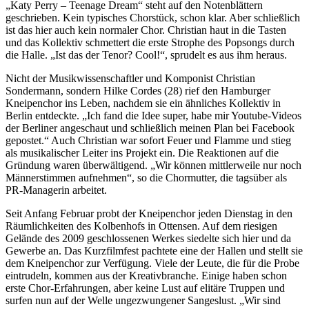
„Katy Perry – Teenage Dream“ steht auf den Notenblättern
geschrieben. Kein typisches Chorstück, schon klar. Aber schließlich
ist das hier auch kein normaler Chor. Christian haut in die Tasten
und das Kollektiv schmettert die erste Strophe des Popsongs durch
die Halle. „Ist das der Tenor? Cool!“, sprudelt es aus ihm heraus.
Nicht der Musikwissenschaftler und Komponist Christian
Sondermann, sondern Hilke Cordes (28) rief den Hamburger
Kneipenchor ins Leben, nachdem sie ein ähnliches Kollektiv in
Berlin entdeckte. „Ich fand die Idee super, habe mir Youtube-Videos
der Berliner angeschaut und schließlich meinen Plan bei Facebook
gepostet.“ Auch Christian war sofort Feuer und Flamme und stieg
als musikalischer Leiter ins Projekt ein. Die Reaktionen auf die
Gründung waren überwältigend. „Wir können mittlerweile nur noch
Männerstimmen aufnehmen“, so die Chormutter, die tagsüber als
PR-Managerin arbeitet.
Seit Anfang Februar probt der Kneipenchor jeden Dienstag in den
Räumlichkeiten des Kolbenhofs in Ottensen. Auf dem riesigen
Gelände des 2009 geschlossenen Werkes siedelte sich hier und da
Gewerbe an. Das Kurzfilmfest pachtete eine der Hallen und stellt sie
dem Kneipenchor zur Verfügung. Viele der Leute, die für die Probe
eintrudeln, kommen aus der Kreativbranche. Einige haben schon
erste Chor-Erfahrungen, aber keine Lust auf elitäre Truppen und
surfen nun auf der Welle ungezwungener Sangeslust. „Wir sind