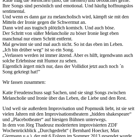
Katie mag die Menschen (also, die meisten) und beobachtet gerne.
Ihre Songs sind persönlich und emotional. Und häufig hoffnungslos
sentimental.
Und wenn es dann gar zu melancholisch wird, kämpft sie mit den
Mitteln der Ironie gegen die Schwermut an.
Dann wird aus tragisch plötzlich komisch. Und auch böse.
Der Schritt von süßer Melancholie zu böser Ironie liegt eben
manchmal nur einen Schritt entfernt.
Mal gewinnt sie und mal auch nicht. So ist das eben im Leben.
„Ich bin drüber weg“ ist so ein Song.
„Verlassen werden ist immer ätzend. Aber es hilft, irgendwann auch
solche Erlebnisse mit Humor zu sehen.
Eigentlich ärgert mich nur, dass der Vollidiot jetzt auch noch ´n
Song gekriegt hat!”
Wir fassen zusammen:
Katie Freudenschuss sagt Sachen, und sie singt Songs zwischen
Melancholie und Ironie über das Leben, die Liebe und den Rest.
Und weil sie außerdem Improvisation und Popmusik liebt, ist sie seit
vielen Jahren mit den Improvisationstheatern „hidden shakespeare“
und „Placebotheater“ auf hiesigen Bühnen unterwegs.
In dem von Jörg Thadeusz moderierten improvisierten ZDF
Wochenrückblick „Durchgedreht“ ( Bernhard Hoecker, Max
Giermann u.a.), der mit 6 Folgen im Sommer 2013 gesendet wurde,