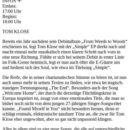
INFOS
Einlass:
17:00 Uhr
Beginn:
18:00 Uhr
TOM KLOSE
Bereits ein Jahr nachdem sein Debütalbum „From Weeds to Woods“
erschienen ist, legt Tom Klose mit der „Simple“ EP direkt nach und
macht einmal mehr musikalisch einen klaren Schritt nach vorn in
eine neue Richtung. Fühlte er sich bei seinem Debüt in erster Linie
im Folk-Genre heimisch, legt er nun auch öfter die E-Gitarre um
und bedient sich des Soul, wie etwa im Titelsong „Simple“.
Die Reife, die in seiner charismatischen Stimme zu hören ist, ist nun
auch umso mehr in seinen Texten zu finden, wie etwa im tragisch-
traurigen Trennungssong „The End“. Besonders auch der Song
„Welcome Home“, der durch die derzeitige Flüchtlingskrise in
Europa inspiriert ist, zeugt von einer emotionalen Tiefe, die man so
bisher noch nicht von dem jungen 27-jährigen Singer-Songwriter
kannte. „Found Myself in You“ sticht besonders heraus, denn er
schlägt erstmals, elektronische tanzbare Töne an, die zwar für Tom
Klose eher ungewohnt, aber so gar nicht unpassend klingen.
Alles in allem sind es vier neue Songs, die alle auf unterschiedliche