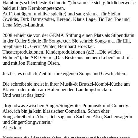
Hamburgs schlechteste Kellnerin.”) besann sie sich glücklicherweise
bald auf ihre Kernkompetenzen.
Auf Tonträgern und live spielt(e) und sang sie u.a. für Stefan
Gwildis, Dirk Darmstädter, Berend, Klaus Lage, Tic Tac Toe und
Lena Meyer-Landrut.
2008 erhielt sie von der GEMA-Stiftung einen Platz als Stipendiatin
in der Celler Schule für Songtexter. Sie schrieb Songs u.a. für Elli,
Stephanie D., Gerrit Winter, Bernhard Hoecker,
Theaterproduktionen, Kinderproduktionen (z.B. „Die wilden
Hühner“), die ARD-Serie „Das Beste aus meinem Leben“ und für
und mit Jon Flemming Olsen.
Jetzt ist es endlich Zeit für ihre eigenen Songs und Geschichten!
Die schreibt sie meist in ihrer Musik-& Brutzel-Kombi-Küche am
Klavier oder unten am Hafen bei den Landungsbrücken.
Und was ist das jetzt?
„Irgendwas zwischen Singer/Songwriter Popmusik und Comedy.
Also, ich bin ja kein klassischer Comedian. Schon eher
Songschreiberin. Aber – ich sag auch Sachen. Also, Sachensagerin
und Singer/Songwriterin.”
Alles klar.