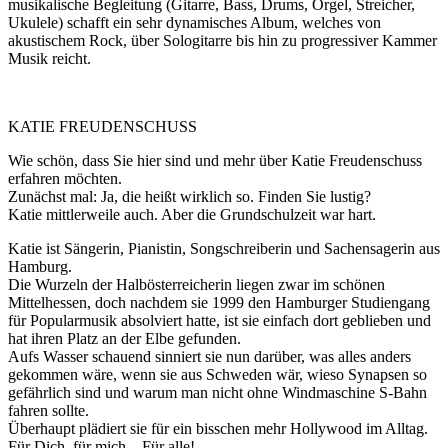
musikalische Begleitung (Gitarre, Bass, Drums, Orgel, Streicher,
Ukulele) schafft ein sehr dynamisches Album, welches von
akustischem Rock, über Sologitarre bis hin zu progressiver Kammer
Musik reicht.
KATIE FREUDENSCHUSS
Wie schön, dass Sie hier sind und mehr über Katie Freudenschuss
erfahren möchten.
Zunächst mal: Ja, die heißt wirklich so. Finden Sie lustig?
Katie mittlerweile auch. Aber die Grundschulzeit war hart.
Katie ist Sängerin, Pianistin, Songschreiberin und Sachensagerin aus
Hamburg.
Die Wurzeln der Halbösterreicherin liegen zwar im schönen
Mittelhessen, doch nachdem sie 1999 den Hamburger Studiengang
für Popularmusik absolviert hatte, ist sie einfach dort geblieben und
hat ihren Platz an der Elbe gefunden.
Aufs Wasser schauend sinniert sie nun darüber, was alles anders
gekommen wäre, wenn sie aus Schweden wär, wieso Synapsen so
gefährlich sind und warum man nicht ohne Windmaschine S-Bahn
fahren sollte.
Überhaupt plädiert sie für ein bisschen mehr Hollywood im Alltag.
Für Dich, für mich…Für alle!