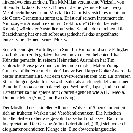
nirgendwo einzuordnen. Tim McMillan vereint eine Vielzahl von
Stilen: Folk, Jazz, Klassik, Blues und eine gesunde Prise Heavy
Metal beeinflussen seine Musik. Der Gitarrist versteht es nicht nur,
die Genre-Grenzen zu sprengen. Er ist auf seinem Instrument ein
Virtuose, ein Ausnahmekönner . Goblincore“ (Goblin bedeutet
Kobold) würde der Australier auf seine Schublade schreiben. Die
Bezeichnung hat er sich selbst ausgedacht für das ungezähmte,
fantastische Element seiner Musik.
Seine lebendigen Auftritte, sein Sinn für Humor und seine Fähigkeit
das Publikum zu begeistern haben ihn zu einem beliebten Live
Künstler gemacht. In seinem Heimatland Australien hat Tim
zahlreiche Preise gewonnen, unter anderem den Maton Young
Guitarist of the Year und Cole Clark & Ben Harper Guitar Award als
bester Instrumentalist. Mit dem unverwechselbaren Mix aus diversen
Stilrichtungen gastierte er sowohl solo, als auch begleitet von seiner
Band in Europa (seinem derzeitigen Wohnort) , Japan, Indien und
Lateinamerika und spielte mit Gitarrenlegenden wie Al Di Meola,
Dominic Miller (Sting) und Kaki King. .
Der Musikstil des aktuellen Albums „Wolves of Stuenz“ orientiert
sich an früheren Werken und Veröffentlichungen. Die lyrischen
Inhalte bleiben dabei wie gewohnt rätselhaft und lassen Raum für
Interpretation. Der Gesang (oftmals dreistimmig) fügt sich weich in
die gitarrenorientierten Klänge ein. Eine abwechslungsreiche