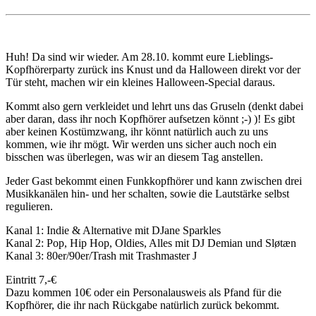
Huh! Da sind wir wieder. Am 28.10. kommt eure Lieblings-
Kopfhörerparty zurück ins Knust und da Halloween direkt vor der
Tür steht, machen wir ein kleines Halloween-Special daraus.
Kommt also gern verkleidet und lehrt uns das Gruseln (denkt dabei
aber daran, dass ihr noch Kopfhörer aufsetzen könnt ;-) )! Es gibt
aber keinen Kostümzwang, ihr könnt natürlich auch zu uns
kommen, wie ihr mögt. Wir werden uns sicher auch noch ein
bisschen was überlegen, was wir an diesem Tag anstellen.
Jeder Gast bekommt einen Funkkopfhörer und kann zwischen drei
Musikkanälen hin- und her schalten, sowie die Lautstärke selbst
regulieren.
Kanal 1: Indie & Alternative mit DJane Sparkles
Kanal 2: Pop, Hip Hop, Oldies, Alles mit DJ Demian und Sløtæn
Kanal 3: 80er/90er/Trash mit Trashmaster J
Eintritt 7,-€
Dazu kommen 10€ oder ein Personalausweis als Pfand für die
Kopfhörer, die ihr nach Rückgabe natürlich zurück bekommt.