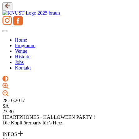
Zum
Inhalt
springen
Home
Programm
Venue
Historie
Jobs
Kontakt
28.10.2017
SA
23:30
HEARTPHONES - HALLOWEEN PARTY !
Die Kopfhörerparty für’s Herz
INFOS