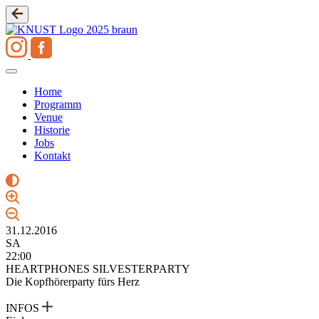
Zum
Inhalt
springen
Home
Programm
Venue
Historie
Jobs
Kontakt
31.12.2016
SA
22:00
HEARTPHONES SILVESTERPARTY
Die Kopfhörerparty fürs Herz
INFOS