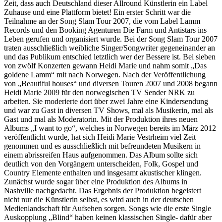
Zeit, dass auch Deutschland dieser Allround Künstlerin ein Label
Zuhause und eine Plattform bietet! Ein erster Schritt war die
Teilnahme an der Song Slam Tour 2007, die vom Label Lamm
Records und den Booking Agenturen Die Farm und Antistars ins
Leben gerufen und organisiert wurde. Bei der Song Slam Tour 2007
traten ausschließlich weibliche Singer/Songwriter gegeneinander an
und das Publikum entschied letztlich wer der Bessere ist. Bei sieben
von zwölf Konzerten gewann Heidi Marie und nahm somit „Das
goldene Lamm“ mit nach Norwegen. Nach der Veröffentlichung
von „Beautiful houses“ und diversen Touren 2007 und 2008 begann
Heidi Marie 2009 für den norwegischen TV Sender NRK zu
arbeiten. Sie moderierte dort über zwei Jahre eine Kindersendung
und war zu Gast in diversen TV Shows, mal als Musikerin, mal als
Gast und mal als Moderatorin. Mit der Produktion ihres neuen
Albums „I want to go“, welches in Norwegen bereits im März 2012
veröffentlicht wurde, hat sich Heidi Marie Vestrheim viel Zeit
genommen und es ausschließlich mit befreundeten Musikern in
einem abrissreifen Haus aufgenommen. Das Album sollte sich
deutlich von den Vorgängern unterscheiden, Folk, Gospel und
Country Elemente enthalten und insgesamt akustischer klingen.
Zunächst wurde sogar über eine Produktion des Albums in
Nashville nachgedacht. Das Ergebnis der Produktion begeistert
nicht nur die Künstlerin selbst, es wird auch in der deutschen
Medienlandschaft für Aufsehen sorgen. Songs wie die erste Single
Auskopplung „Blind“ haben keinen klassischen Single- dafür aber