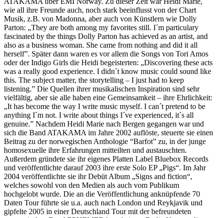
ATAKAMA über EMI Norway. Zu dieser Zeit war Heidi Marie,
wie all ihre Freunde auch, noch stark beeinflusst von der Chart
Musik, z.B. von Madonna, aber auch von Künstlern wie Dolly
Parton: „They are both among my favorites still. I´m particulary
fascinated by the things Dolly Parton has achieved as an artist, and
also as a business woman. She came from nothing and did it all
herself”. Später dann waren es vor allem die Songs von Tori Amos
oder der Indigo Girls die Heidi begeisterten: „Discovering these acts
was a really good experience. I didn´t know music could sound like
this. The subject matter, the storytelling – I just had to keep
listening.” Die Quellen ihrer musikalischen Inspiration sind sehr
vielfältig, aber sie alle haben eine Gemeinsamkeit – ihre Ehrlichkeit:
„It has become the way I write music myself. I can´t pretend to be
anything I´m not. I write about things I´ve experienced, it´s all
genuine.” Nachdem Heidi Marie nach Bergen gegangen war und
sich die Band ATAKAMA im Jahre 2002 auflöste, steuerte sie einen
Beitrag zu der norwegischen Anthologie “Barfot” zu, in der junge
homosexuelle ihre Erfahrungen mitteilten und austauschten.
Außerdem gründete sie ihr eigenes Platten Label Bluebox Records
und veröffentlichte darauf 2003 ihre erste Solo EP „Pigs“. Im Jahr
2004 veröffentlichte sie ihr Debüt Album „Signs and fiction“,
welches sowohl von den Medien als auch vom Publikum
hochgelobt wurde. Die an die Veröffentlichung anknüpfende 70
Daten Tour führte sie u.a. auch nach London und Reykjavik und
gipfelte 2005 in einer Deutschland Tour mit der befreundeten