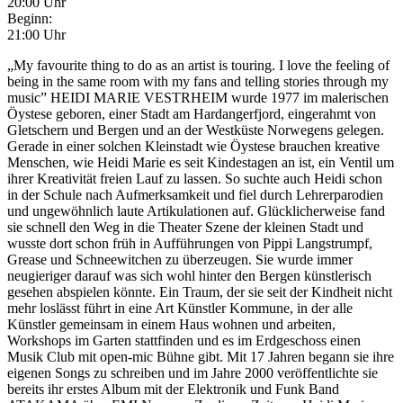
20:00 Uhr
Beginn:
21:00 Uhr
„My favourite thing to do as an artist is touring. I love the feeling of
being in the same room with my fans and telling stories through my
music” HEIDI MARIE VESTRHEIM wurde 1977 im malerischen
Öystese geboren, einer Stadt am Hardangerfjord, eingerahmt von
Gletschern und Bergen und an der Westküste Norwegens gelegen.
Gerade in einer solchen Kleinstadt wie Öystese brauchen kreative
Menschen, wie Heidi Marie es seit Kindestagen an ist, ein Ventil um
ihrer Kreativität freien Lauf zu lassen. So suchte auch Heidi schon
in der Schule nach Aufmerksamkeit und fiel durch Lehrerparodien
und ungewöhnlich laute Artikulationen auf. Glücklicherweise fand
sie schnell den Weg in die Theater Szene der kleinen Stadt und
wusste dort schon früh in Aufführungen von Pippi Langstrumpf,
Grease und Schneewitchen zu überzeugen. Sie wurde immer
neugieriger darauf was sich wohl hinter den Bergen künstlerisch
gesehen abspielen könnte. Ein Traum, der sie seit der Kindheit nicht
mehr loslässt führt in eine Art Künstler Kommune, in der alle
Künstler gemeinsam in einem Haus wohnen und arbeiten,
Workshops im Garten stattfinden und es im Erdgeschoss einen
Musik Club mit open-mic Bühne gibt. Mit 17 Jahren begann sie ihre
eigenen Songs zu schreiben und im Jahre 2000 veröffentlichte sie
bereits ihr erstes Album mit der Elektronik und Funk Band