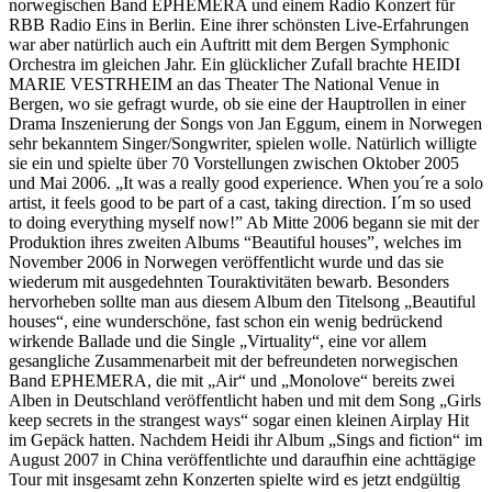
norwegischen Band EPHEMERA und einem Radio Konzert für
RBB Radio Eins in Berlin. Eine ihrer schönsten Live-Erfahrungen
war aber natürlich auch ein Auftritt mit dem Bergen Symphonic
Orchestra im gleichen Jahr. Ein glücklicher Zufall brachte HEIDI
MARIE VESTRHEIM an das Theater The National Venue in
Bergen, wo sie gefragt wurde, ob sie eine der Hauptrollen in einer
Drama Inszenierung der Songs von Jan Eggum, einem in Norwegen
sehr bekanntem Singer/Songwriter, spielen wolle. Natürlich willigte
sie ein und spielte über 70 Vorstellungen zwischen Oktober 2005
und Mai 2006. „It was a really good experience. When you´re a solo
artist, it feels good to be part of a cast, taking direction. I´m so used
to doing everything myself now!” Ab Mitte 2006 begann sie mit der
Produktion ihres zweiten Albums “Beautiful houses”, welches im
November 2006 in Norwegen veröffentlicht wurde und das sie
wiederum mit ausgedehnten Touraktivitäten bewarb. Besonders
hervorheben sollte man aus diesem Album den Titelsong „Beautiful
houses“, eine wunderschöne, fast schon ein wenig bedrückend
wirkende Ballade und die Single „Virtuality“, eine vor allem
gesangliche Zusammenarbeit mit der befreundeten norwegischen
Band EPHEMERA, die mit „Air“ und „Monolove“ bereits zwei
Alben in Deutschland veröffentlicht haben und mit dem Song „Girls
keep secrets in the strangest ways“ sogar einen kleinen Airplay Hit
im Gepäck hatten. Nachdem Heidi ihr Album „Sings and fiction“ im
August 2007 in China veröffentlichte und daraufhin eine achttägige
Tour mit insgesamt zehn Konzerten spielte wird es jetzt endgültig