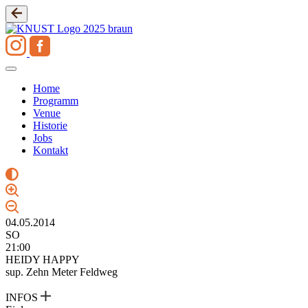
Zum
Inhalt
springen
Home
Programm
Venue
Historie
Jobs
Kontakt
04.05.2014
SO
21:00
HEIDY HAPPY
sup. Zehn Meter Feldweg
INFOS