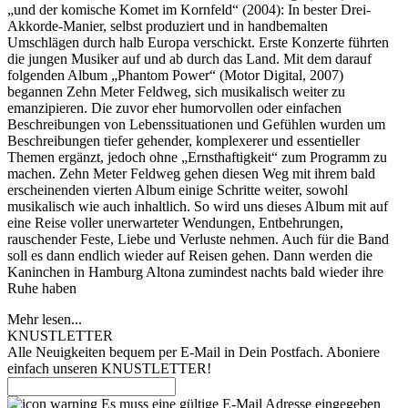
„und der komische Komet im Kornfeld“ (2004): In bester Drei-
Akkorde-Manier, selbst produziert und in handbemalten
Umschlägen durch halb Europa verschickt. Erste Konzerte führten
die jungen Musiker auf und ab durch das Land. Mit dem darauf
folgenden Album „Phantom Power“ (Motor Digital, 2007)
begannen Zehn Meter Feldweg, sich musikalisch weiter zu
emanzipieren. Die zuvor eher humorvollen oder einfachen
Beschreibungen von Lebenssituationen und Gefühlen wurden um
Beschreibungen tiefer gehender, komplexerer und essentieller
Themen ergänzt, jedoch ohne „Ernsthaftigkeit“ zum Programm zu
machen. Zehn Meter Feldweg gehen diesen Weg mit ihrem bald
erscheinenden vierten Album einige Schritte weiter, sowohl
musikalisch wie auch inhaltlich. So wird uns dieses Album mit auf
eine Reise voller unerwarteter Wendungen, Entbehrungen,
rauschender Feste, Liebe und Verluste nehmen. Auch für die Band
soll es dann endlich wieder auf Reisen gehen. Dann werden die
Kaninchen in Hamburg Altona zumindest nachts bald wieder ihre
Ruhe haben
Mehr lesen...
KNUSTLETTER
Alle Neuigkeiten bequem per E-Mail in Dein Postfach. Aboniere
einfach unseren KNUSTLETTER!
Es muss eine gültige E-Mail Adresse eingegeben