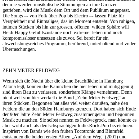
denn je werden musikalische Stimmungen an ihre Grenzen
getrieben, wird die Musik dem Ort und dem Publikum angepasst.
Die Songs –‐ von Folk über Pop bis Electro –‐ lassen Platz für
Verspieltheit und Einmaliges, das im Moment entsteht. Von ruhigen,
intimen Stücken bis hin zur grossen, offenen, wilden Sphäre will
Heidi Happy Gefühlszustände noch extremer leben und noch
kompromissloser umsetzen als zuvor. Sei bereit für ein
abwechslungsreiches Programm, berührend, unterhaltend und voller
Überraschungen.
ZEHN METER FELDWEG
Wenn sich die Nacht über die kleine Brachfläche in Hamburg
Altona legt, können die Kaninchen die hier leben und mutig genug
sind ihren Bau zu verlassen, sonderbare Klänge vernehmen. Denn
nicht weit von hier werkelt die Band „Zehn Meter Feldweg“ an
ihren Stücken. Begonnen hat alles viel weiter draußen, nahe den
Feldern die an den Süden Hamburgs grenzen. Dort haben sich Ende
der 90er Jahre Zehn Meter Feldweg zusammengetan und begonnen
Musik zu machen. Sie selbst nennen es Feldwegrock, man könnte es
aber wohl auch als deutschsprachigen Indie-Rock-Pop bezeichnen.
Inspiriert von Bands wie den frühen Tocotronic und Blumfeld
entstanden die beiden ersten Alben „Auf dem Weg“ (2001) und