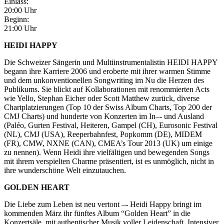
Einlass:
20:00 Uhr
Beginn:
21:00 Uhr
HEIDI HAPPY
Die Schweizer Sängerin und Multiinstrumentalistin HEIDI HAPPY
begann ihre Karriere 2006 und eroberte mit ihrer warmen Stimme
und dem unkonventionellen Songwriting im Nu die Herzen des
Publikums. Sie blickt auf Kollaborationen mit renommierten Acts
wie Yello, Stephan Eicher oder Scott Matthew zurück, diverse
Chartplatzierungen (Top 10 der Swiss Album Charts, Top 200 der
CMJ Charts) und hunderte von Konzerten im In–‐ und Ausland
(Paléo, Gurten Festival, Heiteren, Gampel (CH), Eurosonic Festival
(NL), CMJ (USA), Reeperbahnfest, Popkomm (DE), MIDEM
(FR), CMW, NXNE (CAN), CMEA’s Tour 2013 (UK) um einige
zu nennen). Wenn Heidi ihre vielfältigen und bewegenden Songs
mit ihrem verspielten Charme präsentiert, ist es unmöglich, nicht in
ihre wunderschöne Welt einzutauchen.
GOLDEN HEART
Die Liebe zum Leben ist neu vertont –‐ Heidi Happy bringt im
kommenden März ihr fünftes Album “Golden Heart” in die
Konzertsäle, mit authentischer Musik voller Leidenschaft. Intensiver