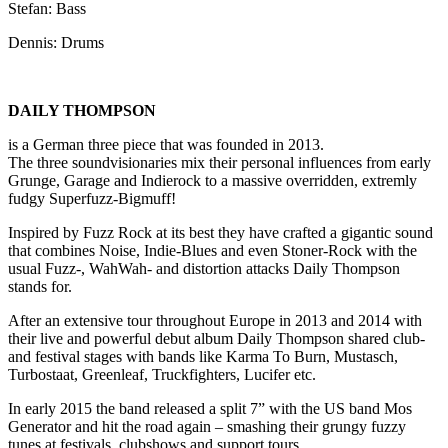
Stefan: Bass
Dennis: Drums
DAILY THOMPSON
is a German three piece that was founded in 2013.
The three soundvisionaries mix their personal influences from early
Grunge, Garage and Indierock to a massive overridden, extremly
fudgy Superfuzz-Bigmuff!
Inspired by Fuzz Rock at its best they have crafted a gigantic sound
that combines Noise, Indie-Blues and even Stoner-Rock with the
usual Fuzz-, WahWah- and distortion attacks Daily Thompson
stands for.
After an extensive tour throughout Europe in 2013 and 2014 with
their live and powerful debut album Daily Thompson shared club-
and festival stages with bands like Karma To Burn, Mustasch,
Turbostaat, Greenleaf, Truckfighters, Lucifer etc.
In early 2015 the band released a split 7” with the US band Mos
Generator and hit the road again – smashing their grungy fuzzy
tunes at festivals, clubshows and support tours.