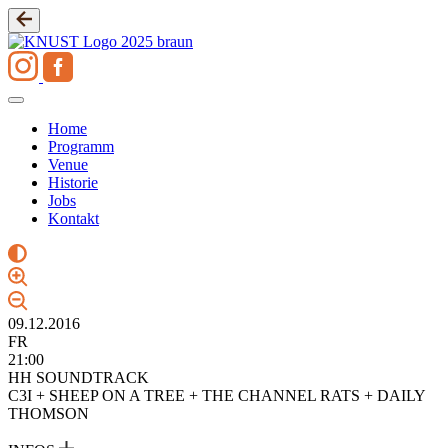
Zum
Inhalt
springen
Home
Programm
Venue
Historie
Jobs
Kontakt
09.12.2016
FR
21:00
HH SOUNDTRACK
C3I + SHEEP ON A TREE + THE CHANNEL RATS + DAILY
THOMSON