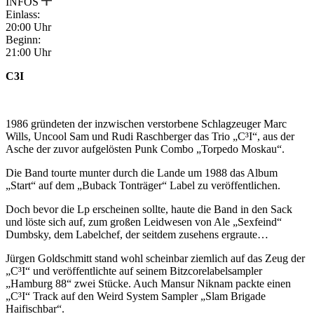
INFOS
Einlass:
20:00 Uhr
Beginn:
21:00 Uhr
C3I
1986 gründeten der inzwischen verstorbene Schlagzeuger Marc
Wills, Uncool Sam und Rudi Raschberger das Trio „C³I“, aus der
Asche der zuvor aufgelösten Punk Combo „Torpedo Moskau“.
Die Band tourte munter durch die Lande um 1988 das Album
„Start“ auf dem „Buback Tonträger“ Label zu veröffentlichen.
Doch bevor die Lp erscheinen sollte, haute die Band in den Sack
und löste sich auf, zum großen Leidwesen von Ale „Sexfeind“
Dumbsky, dem Labelchef, der seitdem zusehens ergraute…
Jürgen Goldschmitt stand wohl scheinbar ziemlich auf das Zeug der
„C³I“ und veröffentlichte auf seinem Bitzcorelabelsampler
„Hamburg 88“ zwei Stücke. Auch Mansur Niknam packte einen
„C³I“ Track auf den Weird System Sampler „Slam Brigade
Haifischbar“.