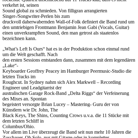
verkehrt ist, seinen
Sound global zu schmieden. Von filligran arrangierten
Singer-/Songwriter-Perlen bis zum
druckvoll daherwabernden Wall-of-Folk definiert die Band rund um
den umtriebigen Frontmann Benjamin Jean Gabi (Vocals, Guitar)
einen unverkrampften Sound, den man getrost als staatenlos
bezeichnen kann.
„What’s Left Is Ours“ hat es in der Produktion schon einmal rund
um die Welt geschafft. Nach
den ersten Sessions entstanden dann, zusammen mit dem legendären
„Lake“-
Keyboarder Geoffrey Peacey im Hamburger Peermusic-Studio die
letzten Tracks im
Roughcut. In Sydney nahm sich Alex Markwell – Recording
Engineer und Leadgitarrist der
australischen Garage Rock-Band „Delta Riggs“ der Verfeinerung
des Mixes an. Spontan
begeistert versorgte Brian Lucey – Mastering- Guru der von
Künstlern wie Dr. John, The
Black Keys, The Shins, Counting Crows u.v.a. die 11 Stücke mit
dem letzten Schliff in
Columbus/Ohio.
Vor allem im Live überzeugt die Band seit nun mehr 10 Jahren die
Zuschauer. Ob Solo, nur mit Gitarre oder in kompletter