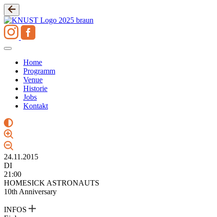
Zum
Inhalt
springen
Home
Programm
Venue
Historie
Jobs
Kontakt
24.11.2015
DI
21:00
HOMESICK ASTRONAUTS
10th Anniversary
INFOS