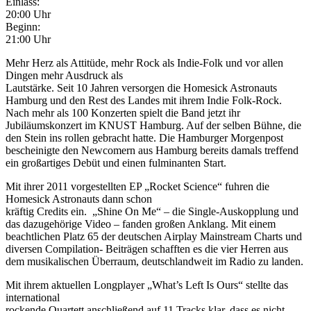
Einlass:
20:00 Uhr
Beginn:
21:00 Uhr
Mehr Herz als Attitüde, mehr Rock als Indie-Folk und vor allen
Dingen mehr Ausdruck als
Lautstärke. Seit 10 Jahren versorgen die Homesick Astronauts
Hamburg und den Rest des Landes mit ihrem Indie Folk-Rock.
Nach mehr als 100 Konzerten spielt die Band jetzt ihr
Jubiläumskonzert im KNUST Hamburg. Auf der selben Bühne, die
den Stein ins rollen gebracht hatte. Die Hamburger Morgenpost
bescheinigte den Newcomern aus Hamburg bereits damals treffend
ein großartiges Debüt und einen fulminanten Start.
Mit ihrer 2011 vorgestellten EP „Rocket Science“ fuhren die
Homesick Astronauts dann schon
kräftig Credits ein. „Shine On Me“ – die Single-Auskopplung und
das dazugehörige Video – fanden großen Anklang. Mit einem
beachtlichen Platz 65 der deutschen Airplay Mainstream Charts und
diversen Compilation- Beiträgen schafften es die vier Herren aus
dem musikalischen Überraum, deutschlandweit im Radio zu landen.
Mit ihrem aktuellen Longplayer „What’s Left Is Ours“ stellte das
international
rockende Quartett anschließend auf 11 Tracks klar, dass es nicht