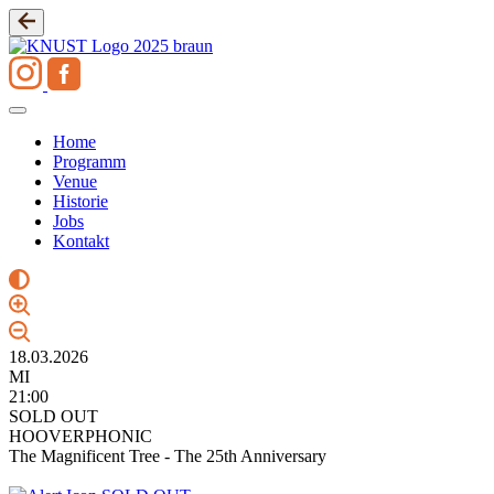
Zum
Inhalt
springen
Home
Programm
Venue
Historie
Jobs
Kontakt
18.03.2026
MI
21:00
SOLD OUT
HOOVERPHONIC
The Magnificent Tree - The 25th Anniversary