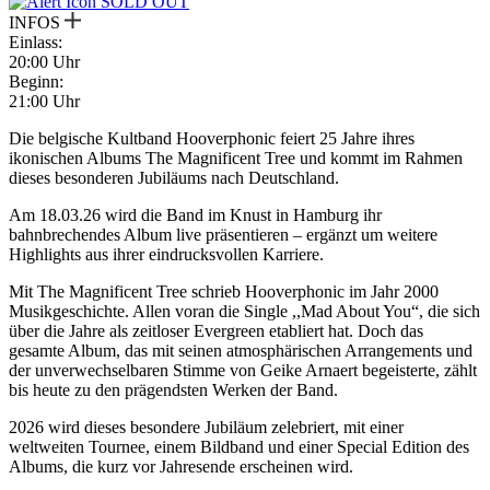
SOLD OUT
INFOS
Einlass:
20:00 Uhr
Beginn:
21:00 Uhr
Die belgische Kultband Hooverphonic feiert 25 Jahre ihres
ikonischen Albums The Magnificent Tree und kommt im Rahmen
dieses besonderen Jubiläums nach Deutschland.
Am 18.03.26 wird die Band im Knust in Hamburg ihr
bahnbrechendes Album live präsentieren – ergänzt um weitere
Highlights aus ihrer eindrucksvollen Karriere.
Mit The Magnificent Tree schrieb Hooverphonic im Jahr 2000
Musikgeschichte. Allen voran die Single ,,Mad About You“, die sich
über die Jahre als zeitloser Evergreen etabliert hat. Doch das
gesamte Album, das mit seinen atmosphärischen Arrangements und
der unverwechselbaren Stimme von Geike Arnaert begeisterte, zählt
bis heute zu den prägendsten Werken der Band.
2026 wird dieses besondere Jubiläum zelebriert, mit einer
weltweiten Tournee, einem Bildband und einer Special Edition des
Albums, die kurz vor Jahresende erscheinen wird.