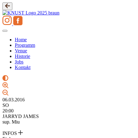
Zum
Inhalt
springen
Home
Programm
Venue
Historie
Jobs
Kontakt
06.03.2016
SO
20:00
JARRYD JAMES
sup. Miu
INFOS