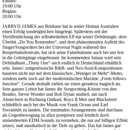
Einlass:
19:00 Uhr
Beginn:
20:00 Uhr
JARRYD JAMES aus Brisbane hat in seiner Heimat Australien
einen Erfolg sondergleichen hingelegt. Spätestens seit der
Veröffentlichung der selbstbetitelten EP mit seiner Debütsingle, dem
Überhit „Do You Remember“, und dem phänomenalen Auftritt des
Singer/Songwriters bei der Universal Night während des
Reeperbahnfestivals, hat sich seine Falsettstimme auch bei uns fest
in die Gehörgänge eingebrannt. Im kommenden Januar wird sein
Debütalbum „Thirty One“ auch endlich in Deutschland erhältlich
sein. James’ zeitgenössische R&B- und Neo-Soul-Kompositionen
basieren nicht nur auf dem klassischen „Weniger ist Mehr“-Motto,
sondern mehr noch auf der modernistischen Maxime „Form follows
function“. Gerade deshalb ziehen sie einen geradezu magisch an.
Sein ganzes Leben hat James die Songwriting-Künste von den
Beatles, Stevie Wonder und Bob Dylan studiert, um nach
Abstechern in Richtung Outkast, Boyz II Men und Blackstreet
schließlich auch bei der Musik von Frank Ocean und Earl
Sweatshirt zu landen. Die minimalen Arrangements sind durchaus
als Gegenbewegung zu allzu pompösen und letztlich doch
sinnentleerten EDM-Sounds zu verstehen, die nur auf billigen Effekt
setzen, statt musikalisch in die Tiefe zu gehen. Das hat James gar