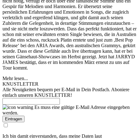
nicht nötig, verfügt er doch über eine fantastische Stimme und ein
Gespür für Melodien und Harmonien. Er übersetzt seine
persönlichen Erfahrungen und Emotionen in Songs, die zugleich
verletzlich und ergreifend klingen, und gibt damit auch seinen
Zuhörern die Gelegenheit, in derartige Stimmungen einzutauchen –
und sie nicht mehr loszuwerden. Dass das perfekt funktioniert, hat er
schon mit seiner erwähnten ersten Single bewiesen, die in Australien
auf die eins schoss, ruckzuck Platin erntete und just zum ‚Best Pop
Release‘ bei den ARIA Awards, den australischen Grammys, gekürt
wurde. Dass er diese Gefühle auch live übertragen kann, hat er bei
seinen Gänsehaut-Showcases im Herbst gezeigt. Jetzt hat JARRYD
JAMES bestätigt, dass er im kommenden März erneut zu uns auf
Tour kommt.
Mehr lesen...
KNUSTLETTER
Alle Neuigkeiten bequem per E-Mail in Dein Postfach. Aboniere
einfach unseren KNUSTLETTER!
Es muss eine gültige E-Mail Adresse eingegeben
werden.
Ich bin damit einverstanden, dass meine Daten laut