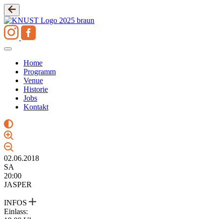
Zum
Inhalt
springen
Home
Programm
Venue
Historie
Jobs
Kontakt
02.06.2018
SA
20:00
JASPER
INFOS
Einlass: