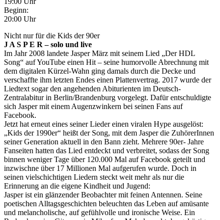
19:00 Uhr
Beginn:
20:00 Uhr
Nicht nur für die Kids der 90er
J A S P E R – solo und live
Im Jahr 2008 landete Jasper März mit seinem Lied „Der HDL
Song“ auf YouTube einen Hit – seine humorvolle Abrechnung mit
dem digitalen Kürzel-Wahn ging damals durch die Decke und
verschaffte ihm letzten Endes einen Plattenvertrag. 2017 wurde der
Liedtext sogar den angehenden Abiturienten im Deutsch-
Zentralabitur in Berlin/Brandenburg vorgelegt. Dafür entschuldigte
sich Jasper mit einem Augenzwinkern bei seinen Fans auf
Facebook.
Jetzt hat erneut eines seiner Lieder einen viralen Hype ausgelöst:
„Kids der 1990er“ heißt der Song, mit dem Jasper die ZuhörerInnen
seiner Generation aktuell in den Bann zieht. Mehrere 90er- Jahre
Fanseiten hatten das Lied entdeckt und verbreitet, sodass der Song
binnen weniger Tage über 120.000 Mal auf Facebook geteilt und
inzwischne über 17 Millionen Mal aufgerufen wurde. Doch in
seinen vielschichtigen Liedern steckt weit mehr als nur die
Erinnerung an die eigene Kindheit und Jugend:
Jasper ist ein glänzender Beobachter mit feinen Antennen. Seine
poetischen Alltagsgeschichten beleuchten das Leben auf amüsante
und melancholische, auf gefühlvolle und ironische Weise. Ein