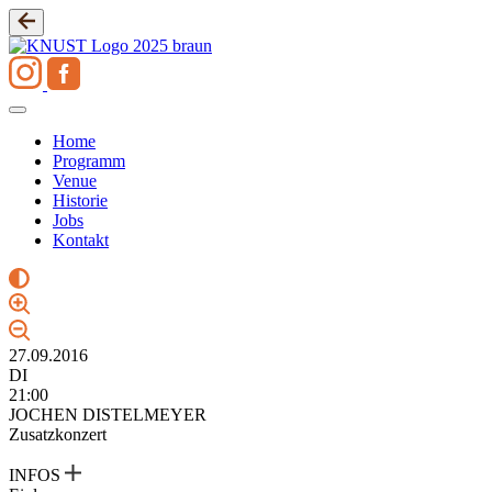
Zum
Inhalt
springen
Home
Programm
Venue
Historie
Jobs
Kontakt
27.09.2016
DI
21:00
JOCHEN DISTELMEYER
Zusatzkonzert
INFOS