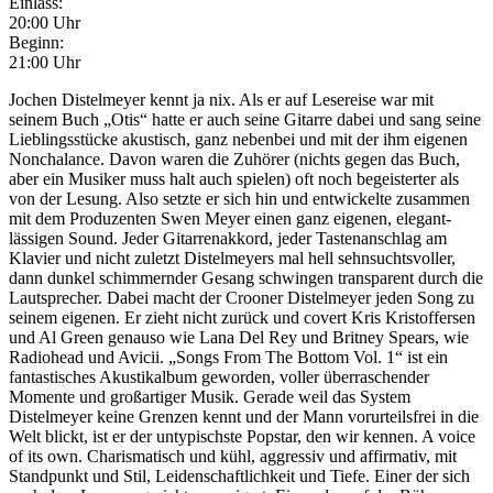
Einlass:
20:00 Uhr
Beginn:
21:00 Uhr
Jochen Distelmeyer kennt ja nix. Als er auf Lesereise war mit
seinem Buch „Otis“ hatte er auch seine Gitarre dabei und sang seine
Lieblingsstücke akustisch, ganz nebenbei und mit der ihm eigenen
Nonchalance. Davon waren die Zuhörer (nichts gegen das Buch,
aber ein Musiker muss halt auch spielen) oft noch begeisterter als
von der Lesung. Also setzte er sich hin und entwickelte zusammen
mit dem Produzenten Swen Meyer einen ganz eigenen, elegant-
lässigen Sound. Jeder Gitarrenakkord, jeder Tastenanschlag am
Klavier und nicht zuletzt Distelmeyers mal hell sehnsuchtsvoller,
dann dunkel schimmernder Gesang schwingen transparent durch die
Lautsprecher. Dabei macht der Crooner Distelmeyer jeden Song zu
seinem eigenen. Er zieht nicht zurück und covert Kris Kristoffersen
und Al Green genauso wie Lana Del Rey und Britney Spears, wie
Radiohead und Avicii. „Songs From The Bottom Vol. 1“ ist ein
fantastisches Akustikalbum geworden, voller überraschender
Momente und großartiger Musik. Gerade weil das System
Distelmeyer keine Grenzen kennt und der Mann vorurteilsfrei in die
Welt blickt, ist er der untypischste Popstar, den wir kennen. A voice
of its own. Charismatisch und kühl, aggressiv und affirmativ, mit
Standpunkt und Stil, Leidenschaftlichkeit und Tiefe. Einer der sich