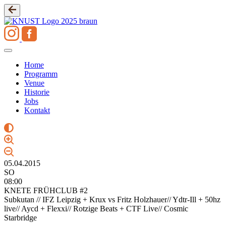
Zum
Inhalt
springen
Home
Programm
Venue
Historie
Jobs
Kontakt
05.04.2015
SO
08:00
KNETE FRÜHCLUB #2
Subkutan // IFZ Leipzig + Krux vs Fritz Holzhauer// Ydtr-Ill + 50hz
live// Aycd + Flexxi// Rotzige Beats + CTF Live// Cosmic
Starbridge