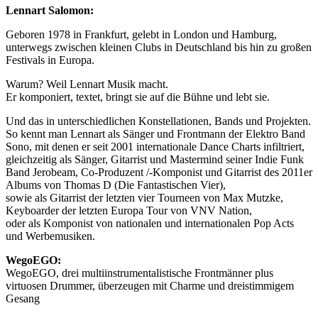
Lennart Salomon:
Geboren 1978 in Frankfurt, gelebt in London und Hamburg,
unterwegs zwischen kleinen Clubs in Deutschland bis hin zu großen
Festivals in Europa.
Warum? Weil Lennart Musik macht.
Er komponiert, textet, bringt sie auf die Bühne und lebt sie.
Und das in unterschiedlichen Konstellationen, Bands und Projekten.
So kennt man Lennart als Sänger und Frontmann der Elektro Band
Sono, mit denen er seit 2001 internationale Dance Charts infiltriert,
gleichzeitig als Sänger, Gitarrist und Mastermind seiner Indie Funk
Band Jerobeam, Co-Produzent /-Komponist und Gitarrist des 2011er
Albums von Thomas D (Die Fantastischen Vier),
sowie als Gitarrist der letzten vier Tourneen von Max Mutzke,
Keyboarder der letzten Europa Tour von VNV Nation,
oder als Komponist von nationalen und internationalen Pop Acts
und Werbemusiken.
WegoEGO:
WegoEGO, drei multiinstrumentalistische Frontmänner plus
virtuosen Drummer, überzeugen mit Charme und dreistimmigem
Gesang