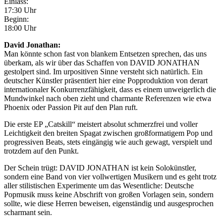
Einlass:
17:30 Uhr
Beginn:
18:00 Uhr
David Jonathan:
Man könnte schon fast von blankem Entsetzen sprechen, das uns
überkam, als wir über das Schaffen von DAVID JONATHAN
gestolpert sind. Im urpositiven Sinne versteht sich natürlich. Ein
deutscher Künstler präsentiert hier eine Popproduktion von derart
internationaler Konkurrenzfähigkeit, dass es einem unweigerlich die
Mundwinkel nach oben zieht und charmante Referenzen wie etwa
Phoenix oder Passion Pit auf den Plan ruft.
Die erste EP „Catskill“ meistert absolut schmerzfrei und voller
Leichtigkeit den breiten Spagat zwischen großformatigem Pop und
progressiven Beats, stets eingängig wie auch gewagt, verspielt und
trotzdem auf den Punkt.
Der Schein trügt: DAVID JONATHAN ist kein Solokünstler,
sondern eine Band von vier vollwertigen Musikern und es geht trotz
aller stilistischen Experimente um das Wesentliche: Deutsche
Popmusik muss keine Abschrift von großen Vorlagen sein, sondern
sollte, wie diese Herren beweisen, eigenständig und ausgesprochen
scharmant sein.