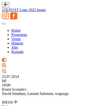
Zum
Inhalt
springen
Home
Programm
Venue
Historie
Jobs
Kontakt
23.07.2014
MI
18:00
Knust Acoustics
David Jonathan, Lennart Salomon, wegoego
INFOS