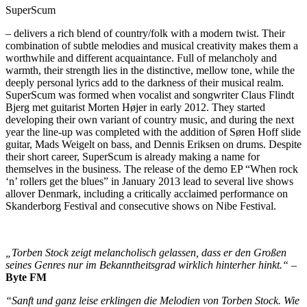
SuperScum
– delivers a rich blend of country/folk with a modern twist. Their
combination of subtle melodies and musical creativity makes them a
worthwhile and different acquaintance. Full of melancholy and
warmth, their strength lies in the distinctive, mellow tone, while the
deeply personal lyrics add to the darkness of their musical realm.
SuperScum was formed when vocalist and songwriter Claus Flindt
Bjerg met guitarist Morten Højer in early 2012. They started
developing their own variant of country music, and during the next
year the line-up was completed with the addition of Søren Hoff slide
guitar, Mads Weigelt on bass, and Dennis Eriksen on drums. Despite
their short career, SuperScum is already making a name for
themselves in the business. The release of the demo EP “When rock
‘n’ rollers get the blues” in January 2013 lead to several live shows
allover Denmark, including a critically acclaimed performance on
Skanderborg Festival and consecutive shows on Nibe Festival.
„Torben Stock zeigt melancholisch gelassen, dass er den Großen
seines Genres nur im Bekanntheitsgrad wirklich hinterher hinkt.“ –
Byte FM
“Sanft und ganz leise erklingen die Melodien von Torben Stock. Wie