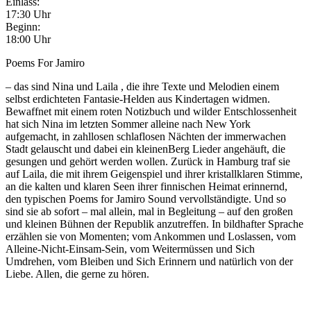
Einlass:
17:30 Uhr
Beginn:
18:00 Uhr
Poems For Jamiro
– das sind Nina und Laila , die ihre Texte und Melodien einem
selbst erdichteten Fantasie-Helden aus Kindertagen widmen.
Bewaffnet mit einem roten Notizbuch und wilder Entschlossenheit
hat sich Nina im letzten Sommer alleine nach New York
aufgemacht, in zahllosen schlaflosen Nächten der immerwachen
Stadt gelauscht und dabei ein kleinenBerg Lieder angehäuft, die
gesungen und gehört werden wollen. Zurück in Hamburg traf sie
auf Laila, die mit ihrem Geigenspiel und ihrer kristallklaren Stimme,
an die kalten und klaren Seen ihrer finnischen Heimat erinnernd,
den typischen Poems for Jamiro Sound vervollständigte. Und so
sind sie ab sofort – mal allein, mal in Begleitung – auf den großen
und kleinen Bühnen der Republik anzutreffen. In bildhafter Sprache
erzählen sie von Momenten; vom Ankommen und Loslassen, vom
Alleine-Nicht-Einsam-Sein, vom Weitermüssen und Sich
Umdrehen, vom Bleiben und Sich Erinnern und natürlich von der
Liebe. Allen, die gerne zu hören.