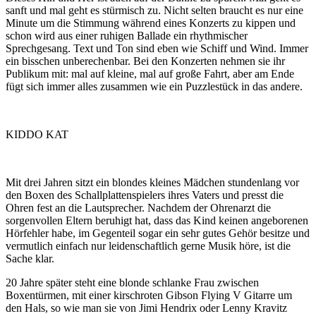
sanft und mal geht es stürmisch zu. Nicht selten braucht es nur eine
Minute um die Stimmung während eines Konzerts zu kippen und
schon wird aus einer ruhigen Ballade ein rhythmischer
Sprechgesang. Text und Ton sind eben wie Schiff und Wind. Immer
ein bisschen unberechenbar. Bei den Konzerten nehmen sie ihr
Publikum mit: mal auf kleine, mal auf große Fahrt, aber am Ende
fügt sich immer alles zusammen wie ein Puzzlestück in das andere.
KIDDO KAT
Mit drei Jahren sitzt ein blondes kleines Mädchen stundenlang vor
den Boxen des Schallplattenspielers ihres Vaters und presst die
Ohren fest an die Lautsprecher. Nachdem der Ohrenarzt die
sorgenvollen Eltern beruhigt hat, dass das Kind keinen angeborenen
Hörfehler habe, im Gegenteil sogar ein sehr gutes Gehör besitze und
vermutlich einfach nur leidenschaftlich gerne Musik höre, ist die
Sache klar.
20 Jahre später steht eine blonde schlanke Frau zwischen
Boxentürmen, mit einer kirschroten Gibson Flying V Gitarre um
den Hals, so wie man sie von Jimi Hendrix oder Lenny Kravitz