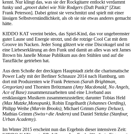
kennt. Nur klingt das, was sie der Rockgitarre entlockt verdammt
funky und „
groovt dabei wie Nile Rodgers
(Daft Punk)“ [Zitat:
Frank Peterson]. Dabei grinst sie verschmitzt und spielt mit einer
lässigen Selbstverständlichkeit, als ob sie nie etwas anderes gemacht
hätte.
KIDDO KAT vereint beides, das Spiel-Kind, das vor ungebremster
guter Laune und Energie strotzt, und die rotzige Cool Cat mit dem
Groove im Nacken. Jeder Song glitzert wie eine Discokugel und ist
eine Liebeserklärung an den Funk und damit an alles was seit James
Brown bis Janelle Monae Publikum aus den Stühlen und auf die
Tanzfläche getrieben hat.
Aus dem Schoße der dreckigen Hauptstadt zieht die charismatische
Power Lady mit der Berliner Schnauze 2014 nach Hamburg, um
dort mit Produzenten wie Frank Peterson
(Sarah Brightman,
Gregorian)
und Thorsten Brötzmann
(Amy Macdonald, No Angels,
Ace of Base)
zusammenzuarbeiten und eine Liveband aus
erstklassigen Musikern zusammenzustellen; darunter Tobias Held
(Max Mutzke,Monopunk)
, Robin Engelhardt
(Johannes Oerding),
Philipp Weihe
(Marvin Brooks),
Michael Grimm
(Samy Deluxe)
,
Mathias Grimm
(Swiss+die Andern)
und Daniel Stritzke
(Stanfour,
Urban Academy)
.
Im Winter 2015 erscheint nun das Ergebnis dieser intensiven Zeit: