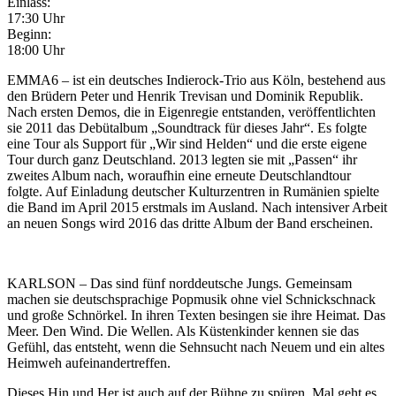
Einlass:
17:30 Uhr
Beginn:
18:00 Uhr
EMMA6 – ist ein deutsches Indierock-Trio aus Köln, bestehend aus
den Brüdern Peter und Henrik Trevisan und Dominik Republik.
Nach ersten Demos, die in Eigenregie entstanden, veröffentlichten
sie 2011 das Debütalbum „Soundtrack für dieses Jahr“. Es folgte
eine Tour als Support für „Wir sind Helden“ und die erste eigene
Tour durch ganz Deutschland. 2013 legten sie mit „Passen“ ihr
zweites Album nach, woraufhin eine erneute Deutschlandtour
folgte. Auf Einladung deutscher Kulturzentren in Rumänien spielte
die Band im April 2015 erstmals im Ausland. Nach intensiver Arbeit
an neuen Songs wird 2016 das dritte Album der Band erscheinen.
KARLSON – Das sind fünf norddeutsche Jungs. Gemeinsam
machen sie deutschsprachige Popmusik ohne viel Schnickschnack
und große Schnörkel. In ihren Texten besingen sie ihre Heimat. Das
Meer. Den Wind. Die Wellen. Als Küstenkinder kennen sie das
Gefühl, das entsteht, wenn die Sehnsucht nach Neuem und ein altes
Heimweh aufeinandertreffen.
Dieses Hin und Her ist auch auf der Bühne zu spüren. Mal geht es