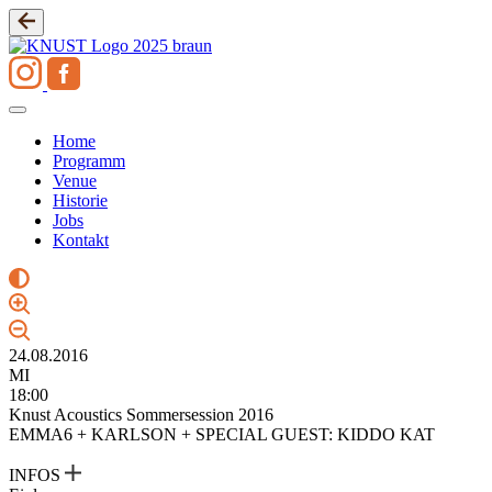
Zum
Inhalt
springen
Home
Programm
Venue
Historie
Jobs
Kontakt
24.08.2016
MI
18:00
Knust Acoustics Sommersession 2016
EMMA6 + KARLSON + SPECIAL GUEST: KIDDO KAT
INFOS