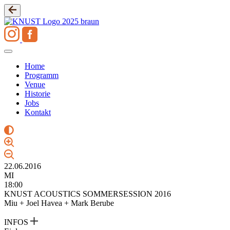
Zum
Inhalt
springen
Home
Programm
Venue
Historie
Jobs
Kontakt
22.06.2016
MI
18:00
KNUST ACOUSTICS SOMMERSESSION 2016
Miu + Joel Havea + Mark Berube
INFOS