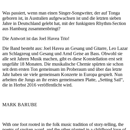
Was passiert, wenn man einen Singer-Songwriter, der auf Tonga
geboren ist, in Australien aufgewachsen ist und die letzten sieben
Jahre in Deutschland gelebt hat, mit der funkigsten Rhythm-Section
aus Hamburg zusammenbringt?
Die Antwort ist das Joel Havea Trio!
Die Band besteht aus: Joel Havea an Gesang und Gitarre, Leo Lazar
am Schlagzeug und Gesang und Arnd Geise an Bass. Obwohl sie
alle seit Jahren Musik machen, gibt es diese Konstellation erst seit
ungefähr 18 Monaten. Die musikalische Chemie spürten sie schon
seit dem ersten Ton gemeinsam im Proberaum und über das letzte
Jahr haben sie viele gemeinsam Konzerte in Europa gespielt. Nun
arbeiten die Jungs an ihr erstes gemeinsamen Platte, „Setting Sail“,
die in Herbst 2016 veröffentlicht wird.
MARK BARUBE
With one foot rooted in the folk music tradition of story-telling, the
poetry of spoken-word, and the other planted in a childhood love of