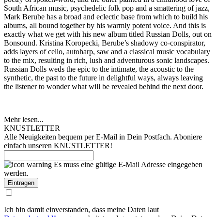
South African music, psychedelic folk pop and a smattering of jazz,
Mark Berube has a broad and eclectic base from which to build his
albums, all bound together by his warmly potent voice. And this is
exactly what we get with his new album titled Russian Dolls, out on
Bonsound. Kristina Koropecki, Berube’s shadowy co-conspirator,
adds layers of cello, autoharp, saw and a classical music vocabulary
to the mix, resulting in rich, lush and adventurous sonic landscapes.
Russian Dolls weds the epic to the intimate, the acoustic to the
synthetic, the past to the future in delightful ways, always leaving
the listener to wonder what will be revealed behind the next door.
Mehr lesen...
KNUSTLETTER
Alle Neuigkeiten bequem per E-Mail in Dein Postfach. Aboniere
einfach unseren KNUSTLETTER!
Es muss eine gültige E-Mail Adresse eingegeben
werden.
Ich bin damit einverstanden, dass meine Daten laut