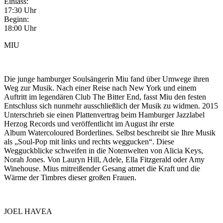
Einlass:
17:30 Uhr
Beginn:
18:00 Uhr
MIU
Die junge hamburger Soulsängerin Miu fand über Umwege ihren
Weg zur Musik. Nach einer Reise nach New York und einem
Auftritt im legendären Club The Bitter End, fasst Miu den festen
Entschluss sich nunmehr ausschließlich der Musik zu widmen. 2015
Unterschrieb sie einen Plattenvertrag beim Hamburger Jazzlabel
Herzog Records und veröffentlicht im August ihr erste
Album Watercoloured Borderlines. Selbst beschreibt sie Ihre Musik
als „Soul-Pop mit links und rechts weggucken“. Diese
Wegguckblicke schweifen in die Notenwelten von Alicia Keys,
Norah Jones. Von Lauryn Hill, Adele, Ella Fitzgerald oder Amy
Winehouse. Mius mitreißender Gesang atmet die Kraft und die
Wärme der Timbres dieser großen Frauen.
JOEL HAVEA