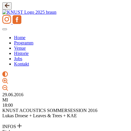
Zum
Inhalt
springen
Home
Programm
Venue
Historie
Jobs
Kontakt
29.06.2016
MI
18:00
KNUST ACOUSTICS SOMMERSESSION 2016
Lukas Droese + Leaves & Trees + KAE
INFOS