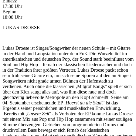
Einlass:
17:30 Uhr
Beginn:
18:00 Uhr
LUKAS DROESE
Lukas Droese ist Singer/Songwriter der neuen Schule – mit Gitarre
in der Hand und Loopstation unter dem Fuß. Die Wurzeln tief im
amerikanischen und deutschen Pop, der Sound stark beeinflusst vom
Soul und Hip Hop – fernab der klassischen Liedermacher und doch
in der Tradition ihrer größten Vertreter. Lukas Droese packt schon
sehr früh seine Gitarre ein, um sich seine Sporen auf den an Singer/
Songwritern nicht grade armen Bühnen der Hafenstadt zu
verdienen. Auch ohne die klassischen ‚Mitgröhlsongs“ spielt er sich
über den Kiez saugt alles auf, was ihm diese raue und doch
gleichzeitig liebevolle Metropole an den Kopf schmeißt. Seine am
04. September erscheinende EP ‚
Hoerst du die Stadt
“ ist das
Ergebnis seiner persönlichen und musikalischen Entwicklung.
Bereits mit ‚
Unsere Zeit
“ als Vorboten der EP konnte Lukas Droese
mit einem Mix aus Pop und Hip Hop zusammen mit seiner souligen
Stimme überzeugen. Getrieben von programmierten Drums und
druckvollem Bass bewegt er sich fernab der klassischen
Liedermacher, ohne dabei seine musikalischen Wurzeln zu verlieren.