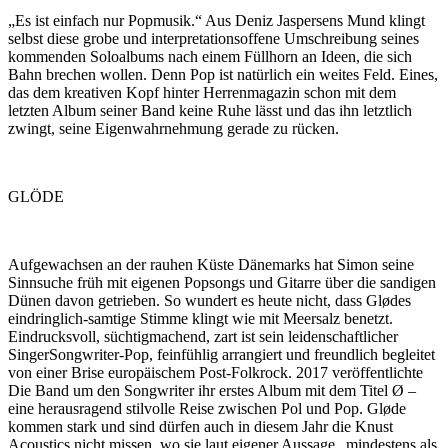
„Es ist einfach nur Popmusik.“ Aus Deniz Jaspersens Mund klingt
selbst diese grobe und interpretationsoffene Umschreibung seines
kommenden Soloalbums nach einem Füllhorn an Ideen, die sich
Bahn brechen wollen. Denn Pop ist natürlich ein weites Feld. Eines,
das dem kreativen Kopf hinter Herrenmagazin schon mit dem
letzten Album seiner Band keine Ruhe lässt und das ihn letztlich
zwingt, seine Eigenwahrnehmung gerade zu rücken.
GLÖDE
Aufgewachsen an der rauhen Küste Dänemarks hat Simon seine
Sinnsuche früh mit eigenen Popsongs und Gitarre über die sandigen
Dünen davon getrieben. So wundert es heute nicht, dass Glødes
eindringlich-samtige Stimme klingt wie mit Meersalz benetzt.
Eindrucksvoll, süchtigmachend, zart ist sein leidenschaftlicher
SingerSongwriter-Pop, feinfühlig arrangiert und freundlich begleitet
von einer Brise europäischem Post-Folkrock. 2017 veröffentlichte
Die Band um den Songwriter ihr erstes Album mit dem Titel Ø –
eine herausragend stilvolle Reise zwischen Pol und Pop. Gløde
kommen stark und sind dürfen auch in diesem Jahr die Knust
Acoustics nicht missen, wo sie laut eigener Aussage „mindestens als