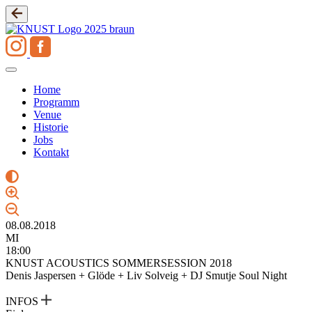
Zum
Inhalt
springen
Home
Programm
Venue
Historie
Jobs
Kontakt
08.08.2018
MI
18:00
KNUST ACOUSTICS SOMMERSESSION 2018
Denis Jaspersen + Glöde + Liv Solveig + DJ Smutje Soul Night
INFOS