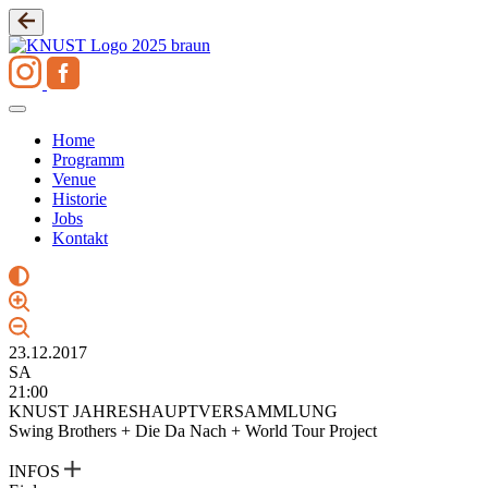
Zum
Inhalt
springen
Home
Programm
Venue
Historie
Jobs
Kontakt
23.12.2017
SA
21:00
KNUST JAHRESHAUPTVERSAMMLUNG
Swing Brothers + Die Da Nach + World Tour Project
INFOS