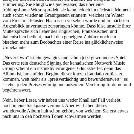
Erinnerung. Sie klingt wie Quellwasser, das über eine
frühlingsbunte Wiese sprudelt, sie kann jedoch im nächsten Moment
auch schon wieder an Granitgestein erinnern, welches im Winter
vom Frost mit feinsten Haarrissen versehen wurde und im nächsten
Augenblick unvermutet zerspringen könnte. Dass lùisa anstelle ihrer
Muttersprache sich lieber des Englischen, Französischen und
Italienischen bedient, macht den geneigten Zuhörer noch ein
bisschen mehr zum Beobachter einer Reise ins glücklicherweise
Unbekannte.
„Never Own“ ist ein gewagtes und schon jetzt gewonnenes Spiel.
Das erste rein deutsche Signing der kanadischen Nettwerk Music
Group scheint ein instinktiv errungener Glückstreffer, denn das
Album ist, um auf den Beginn dieser kurzen Laudatio zurück zu
kommen, weit mehr als „preisverdächtig und bewundernswert“, es
ist eher jeden Preises würdig und außerdem Verehrung fordernd und
begehrenswert.
Nein, lieber Leser, wir haben uns weder Knall auf Fall verliebt,
noch in eine Sackgasse verrannt. Aber wir haben dieses
wundervolle Album halt schon gehört, von welchem Sie erst etwas
nach uns in den höchsten Tönen schwärmen werden.