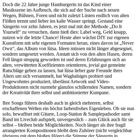
Doch die 22 Jahre junge Hamburgerin ist das Kind einer
Musikszene im Aufbruch, die sich auf der Suche nach neuen
Wegen, Bühnen, Foren und nicht zuletzt Lüsten endlich von alten
Flößen trennt und lieber ins kalte Wasser springt. Gestand eine
Sängerin vor zehn Jahren, es jetzt mal mit der Methode „Do It
Yourself“ zu versuchen, dann hieß dies: Label weg, Geld knapp,
nutzen wir die letzte Chance! Heute aber wächst DIY zur eigenen
Kunstform mit sehr eigenen Formaten heran, eines davon ist „Never
Own“, das Album von lùisa. Ideen müssen nicht länger abgesegnet,
sondern umgesetzt werden. Anstatt sich von den alten Hasen, deren
Fell längst struppig geworden ist und deren Erfahrungen sich an
alten, verwitterten Koeffizienten orientieren, jovial gut gemeinte
Ratschläge geben zu lassen, hat lùisa lieber gute Freunde ihres
Alters um sich versammelt, hat Waghalsiges probiert und
Ungewohntes produziert, überlässt Artwork und Video-
Produktionen nicht nurmehr glanzlos schillernden Namen, sondern
der Kreativität ihrer selbst und ambitionierter Kumpane.
Ihre Songs führen deshalb auch in gleich mehreren, selbst
erschaffenen Welten ein höchst farbenfrohes Eigenleben. Ob sie nun
solo, bewaffnet mit Gitarre, Loop-Station & Samplepadsoder samt
Band im Liveclub aufspielt, unvergesslich – zum Glück auch für sie
selbst – bleiben beide Möglichkeiten. Noch länger als ihre fragil
arrangierten Kompositionen bleibt dem Zuhörer (nicht vergleichbar
übrigens mit dem bloßen Hörer) die Stimme der Sängerin in