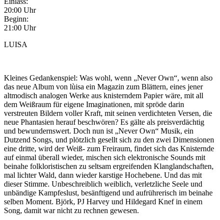
Einlass:
20:00 Uhr
Beginn:
21:00 Uhr
LUISA
Kleines Gedankenspiel: Was wohl, wenn „Never Own“, wenn also
das neue Album von lùisa ein Magazin zum Blättern, eines jener
altmodisch analogen Werke aus knisterndem Papier wäre, mit all
dem Weißraum für eigene Imaginationen, mit spröde darin
verstreuten Bildern voller Kraft, mit seinen verdichteten Versen, die
neue Phantasien herauf beschwören? Es gälte als preisverdächtig
und bewundernswert. Doch nun ist „Never Own“ Musik, ein
Dutzend Songs, und plötzlich gesellt sich zu den zwei Dimensionen
eine dritte, wird der Weiß- zum Freiraum, findet sich das Knisternde
auf einmal überall wieder, mischen sich elektronische Sounds mit
beinahe folkloristischen zu seltsam ergreifenden Klanglandschaften,
mal lichter Wald, dann wieder karstige Hochebene. Und das mit
dieser Stimme. Unbeschreiblich weiblich, verletzliche Seele und
unbändige Kampfeslust, besänftigend und aufrührerisch im beinahe
selben Moment. Björk, PJ Harvey und Hildegard Knef in einem
Song, damit war nicht zu rechnen gewesen.