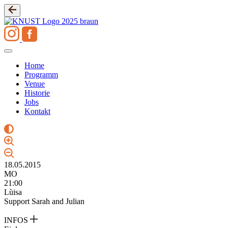
Zum
Inhalt
springen
Home
Programm
Venue
Historie
Jobs
Kontakt
18.05.2015
MO
21:00
Lùisa
Support Sarah and Julian
INFOS