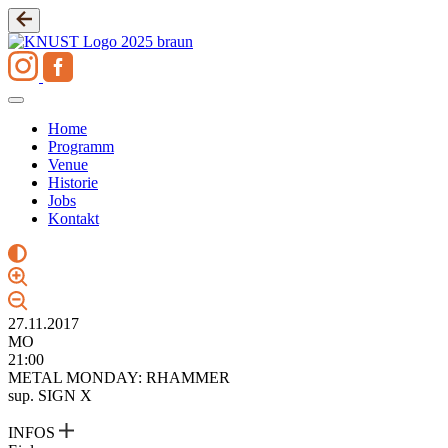
Zum
Inhalt
springen
Home
Programm
Venue
Historie
Jobs
Kontakt
27.11.2017
MO
21:00
METAL MONDAY: RHAMMER
sup. SIGN X
INFOS