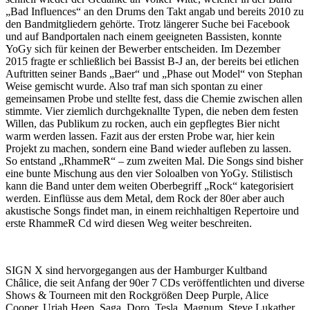
„Bad Influences“ an den Drums den Takt angab und bereits 2010 zu
den Bandmitgliedern gehörte. Trotz längerer Suche bei Facebook
und auf Bandportalen nach einem geeigneten Bassisten, konnte
YoGy sich für keinen der Bewerber entscheiden. Im Dezember
2015 fragte er schließlich bei Bassist B-J an, der bereits bei etlichen
Auftritten seiner Bands „Baer“ und „Phase out Model“ von Stephan
Weise gemischt wurde. Also traf man sich spontan zu einer
gemeinsamen Probe und stellte fest, dass die Chemie zwischen allen
stimmte. Vier ziemlich durchgeknallte Typen, die neben dem festen
Willen, das Publikum zu rocken, auch ein gepflegtes Bier nicht
warm werden lassen. Fazit aus der ersten Probe war, hier kein
Projekt zu machen, sondern eine Band wieder aufleben zu lassen.
So entstand „RhammeR“ – zum zweiten Mal. Die Songs sind bisher
eine bunte Mischung aus den vier Soloalben von YoGy. Stilistisch
kann die Band unter dem weiten Oberbegriff „Rock“ kategorisiert
werden. Einflüsse aus dem Metal, dem Rock der 80er aber auch
akustische Songs findet man, in einem reichhaltigen Repertoire und
erste RhammeR Cd wird diesen Weg weiter beschreiten.
SIGN X sind hervorgegangen aus der Hamburger Kultband
Châlice, die seit Anfang der 90er 7 CDs veröffentlichten und diverse
Shows & Tourneen mit den Rockgrößen Deep Purple, Alice
Cooper, Uriah Heep, Saga, Doro, Tesla, Magnum, Steve Lukather