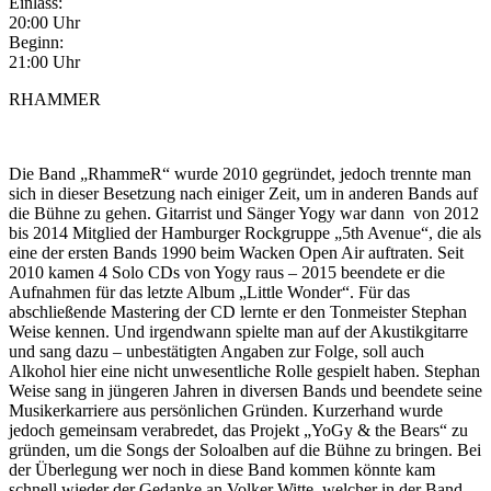
Einlass:
20:00 Uhr
Beginn:
21:00 Uhr
RHAMMER
Die Band „RhammeR“ wurde 2010 gegründet, jedoch trennte man
sich in dieser Besetzung nach einiger Zeit, um in anderen Bands auf
die Bühne zu gehen. Gitarrist und Sänger Yogy war dann von 2012
bis 2014 Mitglied der Hamburger Rockgruppe „5th Avenue“, die als
eine der ersten Bands 1990 beim Wacken Open Air auftraten. Seit
2010 kamen 4 Solo CDs von Yogy raus – 2015 beendete er die
Aufnahmen für das letzte Album „Little Wonder“. Für das
abschließende Mastering der CD lernte er den Tonmeister Stephan
Weise kennen. Und irgendwann spielte man auf der Akustikgitarre
und sang dazu – unbestätigten Angaben zur Folge, soll auch
Alkohol hier eine nicht unwesentliche Rolle gespielt haben. Stephan
Weise sang in jüngeren Jahren in diversen Bands und beendete seine
Musikerkarriere aus persönlichen Gründen. Kurzerhand wurde
jedoch gemeinsam verabredet, das Projekt „YoGy & the Bears“ zu
gründen, um die Songs der Soloalben auf die Bühne zu bringen. Bei
der Überlegung wer noch in diese Band kommen könnte kam
schnell wieder der Gedanke an Volker Witte, welcher in der Band